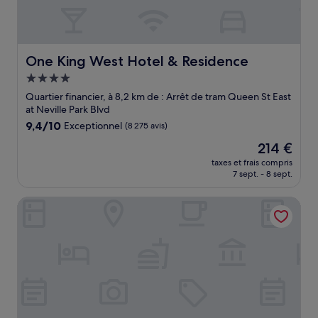
One King West Hotel & Residence
One King West Hotel & Residence
Hébergement
4.0 étoiles
Quartier financier, à 8,2 km de : Arrêt de tram Queen St East
at Neville Park Blvd
9.4
9,4/10
Exceptionnel
(8 275 avis)
sur
Le
214 €
10,
nouveau
Exceptionnel,
taxes et frais compris
prix
7 sept. - 8 sept.
(8 275 avis)
est
de
Park Motel
214 €