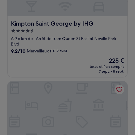
Kimpton Saint George by IHG
Kimpton Saint George by IHG
Hébergement
4.5 étoiles
À 9,6 km de : Arrêt de tram Queen St East at Neville Park
Blvd
9.2
9,2/10
Merveilleux
(1 012 avis)
sur
Le
225 €
10,
nouveau
Merveilleux,
taxes et frais compris
prix
7 sept. - 8 sept.
(1 012 avis)
est
de
Courtyard by Marriott Downtown Toronto
225 €