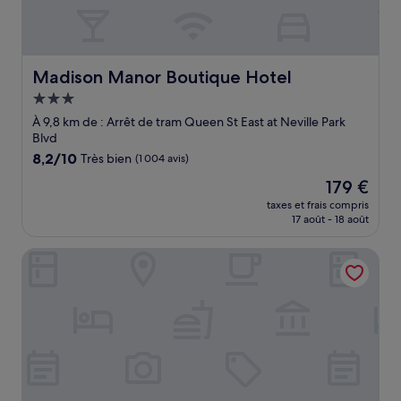
Madison Manor Boutique Hotel
Madison Manor Boutique Hotel
Hébergement
3.0 étoiles
À 9,8 km de : Arrêt de tram Queen St East at Neville Park
Blvd
8.2
8,2/10
Très bien
(1 004 avis)
sur
Le
179 €
10,
nouveau
Très
taxes et frais compris
prix
17 août - 18 août
bien,
est
(1 004 avis)
de
W Toronto
179 €