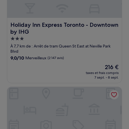
Holiday Inn Express Toronto - Downtown by IHG
Holiday Inn Express Toronto - Downtown
by IHG
Hébergement
3.0 étoiles
À 7,7 km de : Arrêt de tram Queen St East at Neville Park
Blvd
9.0
9,0/10
Merveilleux
(2 147 avis)
sur
Le
216 €
10,
nouveau
Merveilleux,
taxes et frais compris
prix
7 sept. - 8 sept.
(2 147 avis)
est
de
Hotel Victoria
216 €