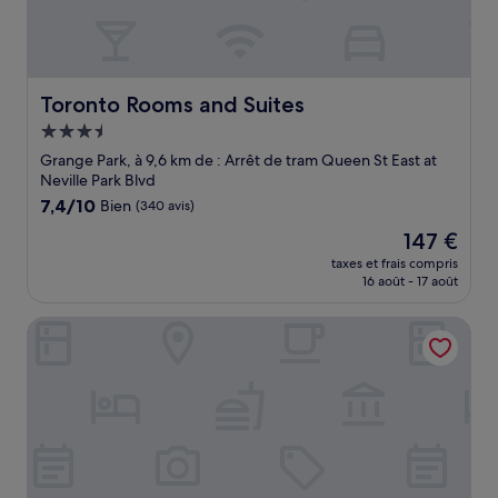
Toronto Rooms and Suites
Toronto Rooms and Suites
Hébergement
3.5 étoiles
Grange Park, à 9,6 km de : Arrêt de tram Queen St East at
Neville Park Blvd
7.4
7,4/10
Bien
(340 avis)
sur
Le
147 €
10,
nouveau
Bien,
taxes et frais compris
prix
16 août - 17 août
(340 avis)
est
de
Toronto Don Valley Hotel and Suites
147 €