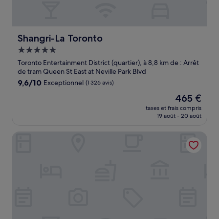
Shangri-La Toronto
Shangri-La Toronto
Hébergement
5.0 étoiles
Toronto Entertainment District (quartier), à 8,8 km de : Arrêt
de tram Queen St East at Neville Park Blvd
9.6
9,6/10
Exceptionnel
(1 326 avis)
sur
Le
465 €
10,
nouveau
Exceptionnel,
taxes et frais compris
prix
19 août - 20 août
(1 326 avis)
est
de
Revery Toronto Downtown, Curio Collection by Hilton
465 €