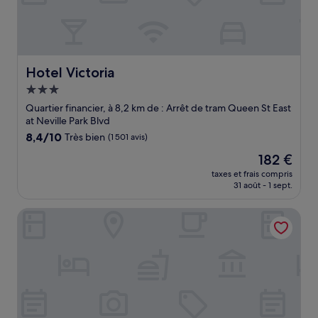
Hotel Victoria
Hotel Victoria
Hébergement
3.0 étoiles
Quartier financier, à 8,2 km de : Arrêt de tram Queen St East
at Neville Park Blvd
8.4
8,4/10
Très bien
(1 501 avis)
sur
Le
182 €
10,
nouveau
Très
taxes et frais compris
prix
31 août - 1 sept.
bien,
est
(1 501 avis)
de
Toronto Rooms and Suites
182 €