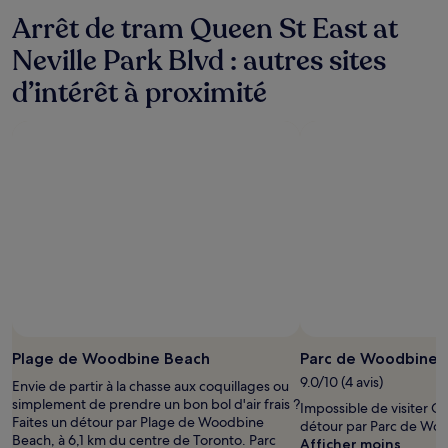
s’appliquer.
Arrêt de tram Queen St East at
Neville Park Blvd : autres sites
d’intérêt à proximité
Plage de Woodbine Beach
Parc de Woodbine 
9.0/10 (4 avis)
Envie de partir à la chasse aux coquillages ou
simplement de prendre un bon bol d'air frais ?
Impossible de visiter O
Faites un détour par Plage de Woodbine
détour par Parc de Woo
Beach, à 6,1 km du centre de Toronto. Parc
Afficher moins