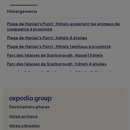
Hébergements
Plage de Hanlan's Point : Hôtels acceptant les animaux de
compagnie à proximité
Plage de Hanlan's Point : hôtels 4 étoiles
Plage de Hanlan's Point : Hôtels familiaux à proximité
Parc des falaises de Scarborough : Appart’hôtels
Parc des falaises de Scarborough : hôtels 4 étoiles
Parc des falaises de Scarborough : Hôtels d’affaires à
proximité
Parc des falaises de Scarborough : Hôtels pour faire du
shopping à proximité
Parc des falaises de Scarborough : Hôtels familiaux à
proximité
Destinations phares
Plage de Woodbine Beach : Hôtels avec parking à
Hôtels en France
proximité
Hôtels à Bruxelles
Plage de Woodbine Beach : Maison d’hôtes