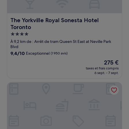
The Yorkville Royal Sonesta Hotel Toronto
The Yorkville Royal Sonesta Hotel
Toronto
Hébergement
4.0 étoiles
À 9,2 km de : Arrêt de tram Queen St East at Neville Park
Blvd
9.4
9,4/10
Exceptionnel
(1 950 avis)
sur
Le
275 €
10,
nouveau
Exceptionnel,
taxes et frais compris
prix
6 sept. - 7 sept.
(1 950 avis)
est
de
The Westin Harbour Castle, Toronto
275 €