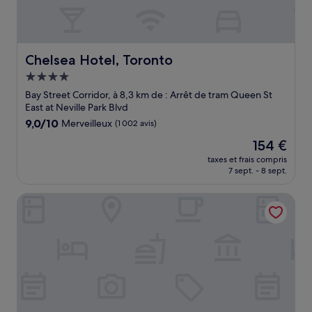
Chelsea Hotel, Toronto
Chelsea Hotel, Toronto
Hébergement
4.0 étoiles
Bay Street Corridor, à 8,3 km de : Arrêt de tram Queen St
East at Neville Park Blvd
9.0
9,0/10
Merveilleux
(1 002 avis)
sur
Le
154 €
10,
nouveau
Merveilleux,
taxes et frais compris
prix
7 sept. - 8 sept.
(1 002 avis)
est
de
Shangri-La Toronto
154 €