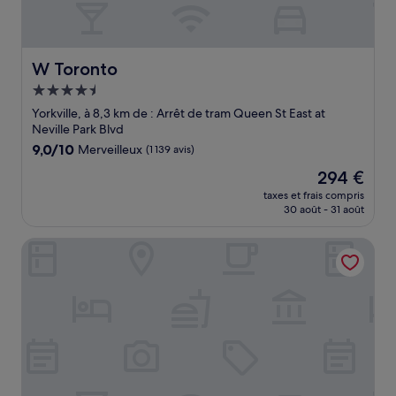
W Toronto
W Toronto
Hébergement
4.5 étoiles
Yorkville, à 8,3 km de : Arrêt de tram Queen St East at
Neville Park Blvd
9.0
9,0/10
Merveilleux
(1 139 avis)
sur
Le
294 €
10,
nouveau
Merveilleux,
taxes et frais compris
prix
30 août - 31 août
(1 139 avis)
est
de
The Yorkville Royal Sonesta Hotel Toronto
294 €