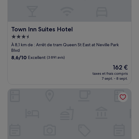
Town Inn Suites Hotel
Town Inn Suites Hotel
Hébergement
3.5 étoiles
À 8,1 km de : Arrêt de tram Queen St East at Neville Park
Blvd
8.6
8,6/10
Excellent
(3 891 avis)
sur
Le
162 €
10,
nouveau
Excellent,
taxes et frais compris
prix
7 sept. - 8 sept.
(3 891 avis)
est
de
Chelsea Hotel, Toronto
162 €