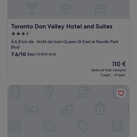
Toronto Don Valley Hotel and Suites
Toronto Don Valley Hotel and Suites
Hébergement
3.5 étoiles
À 6,8 km de : Arrêt de tram Queen St East at Neville Park
Blvd
7.6
7,6/10
Bien
(6 805 avis)
sur
Le
110 €
10,
nouveau
Bien,
taxes et frais compris
prix
7 sept. - 8 sept.
(6 805 avis)
est
de
Super 8 by Wyndham Toronto East ON
110 €