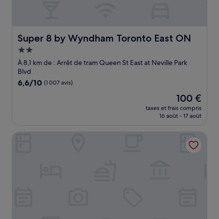
Super 8 by Wyndham Toronto East ON
Super 8 by Wyndham Toronto East ON
Hébergement
2.0 étoiles
À 8,1 km de : Arrêt de tram Queen St East at Neville Park
Blvd
6.6
6,6/10
(1 007 avis)
sur
Le
100 €
10,
nouveau
(1 007 avis)
taxes et frais compris
prix
16 août - 17 août
est
de
TOOR Hotel Toronto, part of JdV by Hyatt
100 €