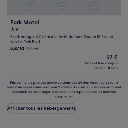
Park Motel
Park Motel
Hébergement
2.0 étoiles
Scarborough, à 7,4 km de : Arrêt de tram Queen St East at
Neville Park Blvd
5.8
5,8/10
(421 avis)
sur
Le
97 €
10,
nouveau
(421 avis)
taxes et frais compris
prix
10 août - 11 août
est
de
97 €
Prix
Prix par nuit le plus bas trouvé au cours des 24 dernières heures sur la
base d’un séjour d’une nuit pour 2 adultes. Les prix et la disponibilité sont
par
susceptibles de changer. Des conditions supplémentaires peuvent
nuit
s’appliquer.
le
plus
Afficher tous les hébergements
bas
trouvé
au
cours