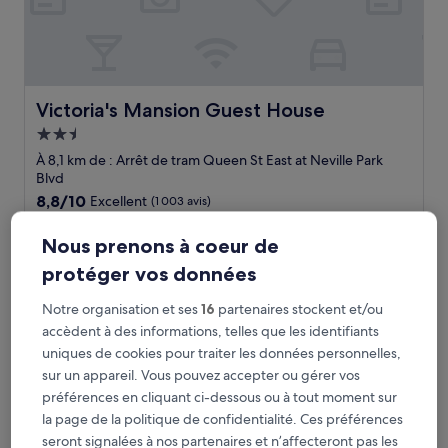
Victoria's Mansion Guest House
Victoria's Mansion Guest House
Hébergement
2.5 étoiles
À 8,1 km de : Arrêt de tram Queen St East at Neville Park
Blvd
8.8
8,8/10
Excellent
(1 003 avis)
sur
Le
118 €
10,
Nous prenons à coeur de
nouveau
Excellent,
taxes et frais compris
prix
9 août - 10 août
(1 003 avis)
protéger vos données
est
de
The Broadview Hotel
Notre organisation et ses
16
partenaires stockent et/ou
118 €
accèdent à des informations, telles que les identifiants
uniques de cookies pour traiter les données personnelles,
sur un appareil. Vous pouvez accepter ou gérer vos
préférences en cliquant ci-dessous ou à tout moment sur
la page de la politique de confidentialité. Ces préférences
seront signalées à nos partenaires et n’affecteront pas les