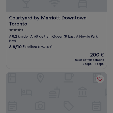
Courtyard by Marriott Downtown Toronto
Courtyard by Marriott Downtown
Toronto
Hébergement
3.5 étoiles
À 8,2 km de : Arrêt de tram Queen St East at Neville Park
Blvd
8.8
8,8/10
Excellent
(1 707 avis)
sur
Le
200 €
10,
nouveau
Excellent,
taxes et frais compris
prix
7 sept. - 8 sept.
(1 707 avis)
est
de
Holiday Inn Express Toronto - Downtown by IHG
200 €