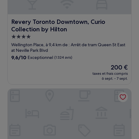
Revery Toronto Downtown, Curio Collection by Hilton
Revery Toronto Downtown, Curio
Collection by Hilton
Hébergement
4.0 étoiles
Wellington Place, à 9,4 km de : Arrêt de tram Queen St East
at Neville Park Blvd
9.6
9,6/10
Exceptionnel
(1 324 avis)
sur
Le
200 €
10,
nouveau
Exceptionnel,
taxes et frais compris
prix
6 sept. - 7 sept.
(1 324 avis)
est
de
Madison Manor Boutique Hotel
200 €