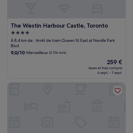
The Westin Harbour Castle, Toronto
The Westin Harbour Castle, Toronto
Hébergement
4.0 étoiles
À 8,4 km de : Arrêt de tram Queen St East at Neville Park
Blvd
9.0
9,0/10
Merveilleux
(2 316 avis)
sur
Le
259 €
10,
nouveau
Merveilleux,
taxes et frais compris
prix
6 sept. - 7 sept.
(2 316 avis)
est
de
Kimpton Saint George by IHG
259 €