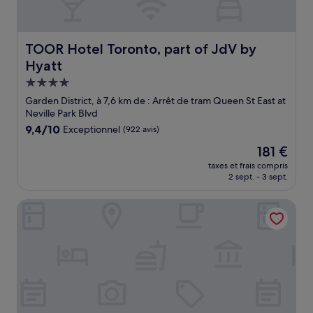
TOOR Hotel Toronto, part of JdV by Hyatt
TOOR Hotel Toronto, part of JdV by
Hyatt
Hébergement
4.0 étoiles
Garden District, à 7,6 km de : Arrêt de tram Queen St East at
Neville Park Blvd
9.4
9,4/10
Exceptionnel
(922 avis)
sur
Le
181 €
10,
nouveau
Exceptionnel,
taxes et frais compris
prix
2 sept. - 3 sept.
(922 avis)
est
de
One King West Hotel & Residence
181 €