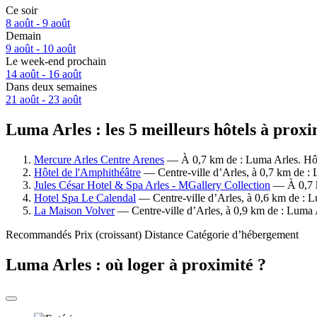
Ce soir
8 août - 9 août
Demain
9 août - 10 août
Le week-end prochain
14 août - 16 août
Dans deux semaines
21 août - 23 août
Luma Arles : les 5 meilleurs hôtels à proxi
Mercure Arles Centre Arenes
— À 0,7 km de : Luma Arles. Hôte
Hôtel de l'Amphithéâtre
— Centre-ville d’Arles, à 0,7 km de : 
Jules César Hotel & Spa Arles - MGallery Collection
— À 0,7 km
Hotel Spa Le Calendal
— Centre-ville d’Arles, à 0,6 km de : L
La Maison Volver
— Centre-ville d’Arles, à 0,9 km de : Luma A
Recommandés
Prix (croissant)
Distance
Catégorie d’hébergement
Luma Arles : où loger à proximité ?