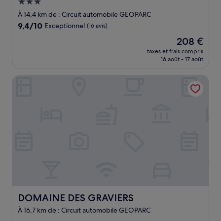
Hébergement
3.0 étoiles
À 14,4 km de : Circuit automobile GEOPARC
9.4
9,4/10
Exceptionnel
(16 avis)
sur
Le
208 €
10,
nouveau
Exceptionnel,
taxes et frais compris
prix
16 août - 17 août
(16 avis)
est
de
DOMAINE DES GRAVIERS
208 €
DOMAINE DES GRAVIERS
DOMAINE DES GRAVIERS
À 16,7 km de : Circuit automobile GEOPARC