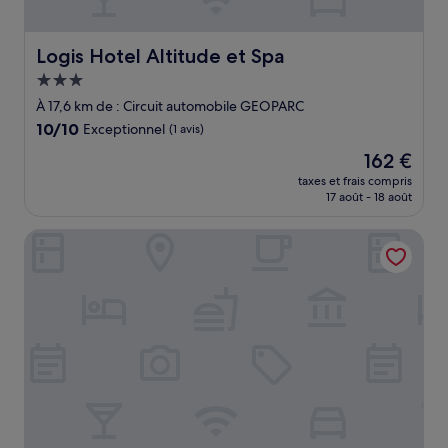
Logis Hotel Altitude et Spa
Logis Hotel Altitude et Spa
Hébergement
3.0 étoiles
À 17,6 km de : Circuit automobile GEOPARC
10.0
10/10
Exceptionnel
(1 avis)
sur
Le
162 €
10,
nouveau
Exceptionnel,
taxes et frais compris
prix
17 août - 18 août
(1 avis)
est
de
Hôtel l'Orée des Roches
162 €