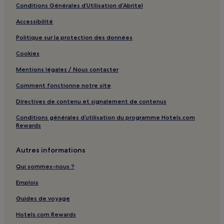
Raon-L'étape : hôtels
Conditions Générales d’Utilisation d’Abritel
Kaysersberg : hôtels Hôtels avec parking
Accessibilité
Kaysersberg : hôtels Hôtels acceptant les animaux de
Politique sur la protection des données
compagnie
Cookies
Kaysersberg : hôtels Hôtels familiaux
Mentions légales / Nous contacter
Gérardmer : hôtels Hôtels avec parking
Comment fonctionne notre site
Pôle Nature Sports : hôtels à proximité
Directives de contenu et signalement de contenus
Alsace-Lorraine : hôtels Hôtels avec parking
Conditions générales d’utilisation du programme Hotels.com
Alsace-Lorraine : hôtels Hôtels avec Wi-Fi
Rewards
Alsace-Lorraine : hôtels Hôtels acceptant les animaux de
compagnie
Autres informations
Alsace-Lorraine : hôtels Hôtels d’affaires
Qui sommes-nous ?
Alsace-Lorraine : hôtels Hôtels familiaux
Emplois
Saint-Dié-Des-Vosges : hôtels
Guides de voyage
Région de Rambervillers : hôtels
Hotels.com Rewards
Massif des Vosges : hôtels Hôtels avec parking