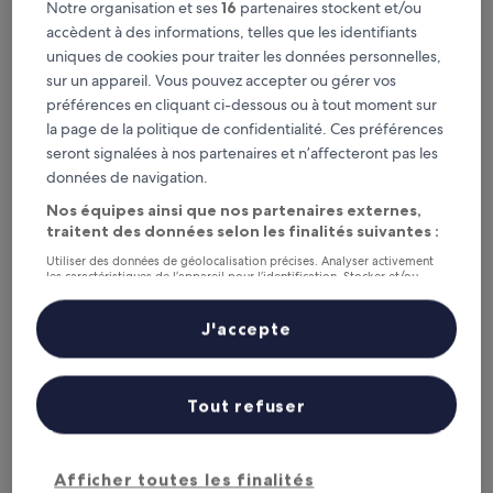
Notre organisation et ses
16
partenaires stockent et/ou
6.6
6,6/10
(20 avis)
accèdent à des informations, telles que les identifiants
sur
Le
82 €
10,
uniques de cookies pour traiter les données personnelles,
nouveau
(20 avis)
taxes et frais compris
sur un appareil. Vous pouvez accepter ou gérer vos
prix
1 sept. - 2 sept.
préférences en cliquant ci-dessous ou à tout moment sur
est
de
la page de la politique de confidentialité. Ces préférences
ibis Saint Die Des Vosges
82 €
seront signalées à nos partenaires et n’affecteront pas les
données de navigation.
Nos équipes ainsi que nos partenaires externes,
traitent des données selon les finalités suivantes :
Utiliser des données de géolocalisation précises. Analyser activement
les caractéristiques de l’appareil pour l’identification. Stocker et/ou
accéder à des informations sur un appareil. Publicités et contenu
personnalisés, mesure de performance des publicités et du contenu,
études d’audience et développement de services.
J'accepte
Liste de nos partenaires (fournisseurs)
ibis Saint Die Des Vosges
ibis Saint Die Des Vosges
Tout refuser
Hébergement
3.0 étoiles
À 3 km de : Circuit automobile GEOPARC
Afficher toutes les finalités
8.0
8,0/10
Très bien
(246 avis)