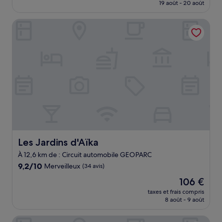
prix
19 août - 20 août
(22 avis)
est
de
Les Jardins d'Aïka
73 €
Les Jardins d'Aïka
Les Jardins d'Aïka
À 12,6 km de : Circuit automobile GEOPARC
9.2
9,2/10
Merveilleux
(34 avis)
sur
Le
106 €
10,
nouveau
Merveilleux,
taxes et frais compris
prix
8 août - 9 août
(34 avis)
est
de
Logis Hôtel Blue Garden