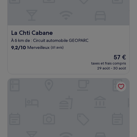
La Chti Cabane
La Chti Cabane
À 6 km de : Circuit automobile GEOPARC
9.2
9,2/10
Merveilleux
(61 avis)
sur
Le
57 €
10,
nouveau
Merveilleux,
taxes et frais compris
prix
29 août - 30 août
(61 avis)
est
de
Logis Hotel Altitude et Spa
57 €