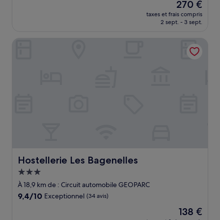
Le
270 €
nouveau
taxes et frais compris
prix
2 sept. - 3 sept.
est
de
Hostellerie Les Bagenelles
270 €
Hostellerie Les Bagenelles
Hostellerie Les Bagenelles
Hébergement
3.0 étoiles
À 18,9 km de : Circuit automobile GEOPARC
9.4
9,4/10
Exceptionnel
(34 avis)
sur
Le
138 €
10,
nouveau