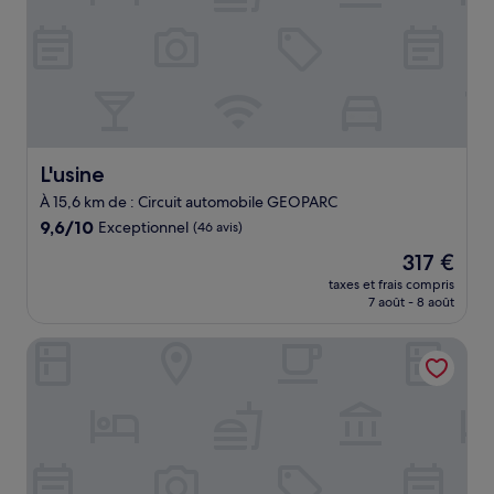
L'usine
L'usine
À 15,6 km de : Circuit automobile GEOPARC
9.6
9,6/10
Exceptionnel
(46 avis)
sur
Le
317 €
10,
nouveau
Exceptionnel,
taxes et frais compris
prix
7 août - 8 août
(46 avis)
est
de
La Chti Cabane
317 €