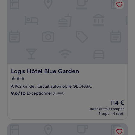
106 €
Logis Hôtel Blue Garden
Logis Hôtel Blue Garden
Hébergement
3.0 étoiles
À 19,2 km de : Circuit automobile GEOPARC
9.6
9,6/10
Exceptionnel
(11 avis)
sur
Le
114 €
10,
nouveau
Exceptionnel,
taxes et frais compris
prix
3 sept. - 4 sept.
(11 avis)
est
de
Logis Hôtel & Restaurant des Lacs
114 €