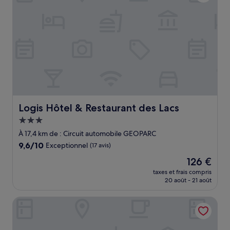
Logis Hôtel & Restaurant des Lacs
Logis Hôtel & Restaurant des Lacs
Hébergement
3.0 étoiles
À 17,4 km de : Circuit automobile GEOPARC
9.6
9,6/10
Exceptionnel
(17 avis)
sur
Le
126 €
10,
nouveau
Exceptionnel,
taxes et frais compris
prix
20 août - 21 août
(17 avis)
est
de
Hotel Altitude et Spa Pierre-Percée
126 €