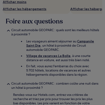
Les
Afficher moins
prix
et
Afficher les hébergements
Afficher les héberg
la
disponibilité
Foire aux questions
sont
susceptibles
de
Circuit automobile GEOPARC : quels sont les meilleurs hôtels
changer.
à proximité ?
Des
Les voyageurs aiment séjourner au
Campanile
conditions
Saint Die
, un hôtel à proximité de Circuit
supplémentaires
automobile GEOPARC.
peuvent
s’appliquer.
Village de vacances La Bolle
, à une courte
distance en voiture, est aussi très bien noté.
En fait, vous aurez l'embarras du choix avec
5 702 hôtels, locations de vacances et autres
hébergements disponibles dans la région.
Circuit automobile GEOPARC : combien coûte une nuit dans
un hôtel à proximité ?
Rendez-vous sur Hotels.com, entrez vos critères de
recherche et triez par prix pour trouver les prix les plus
bas disponibles. Les prix varient en fonction de votre