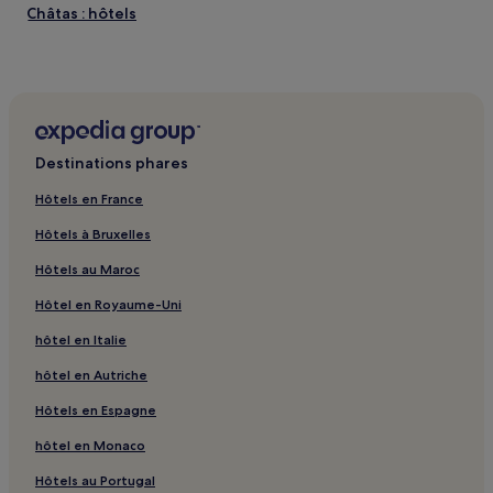
Châtas : hôtels
Bois-De-Champ : hôtels
Mortagne : hôtels
Veney : hôtels
Autrey : hôtels
Destinations phares
Nompatelize : hôtels
Hôtels en France
Fenneviller : hôtels
Hôtels à Bruxelles
Gare de Lesseux-Frapelle : hôtels à proximité
Hôtels au Maroc
Saint-Benoît-La-Chipotte : hôtels
Hôtel en Royaume-Uni
Aumontzey : hôtels
hôtel en Italie
Hôpital Saint-Charles : hôtels à proximité
Xonrupt-Longemer : hôtels Hôtels avec parking
hôtel en Autriche
Xonrupt-Longemer : hôtels Hôtels acceptant les animaux
Hôtels en Espagne
de compagnie
hôtel en Monaco
Saint-Dié-Des-Vosges : hôtels Hôtels avec parking
Hôtels au Portugal