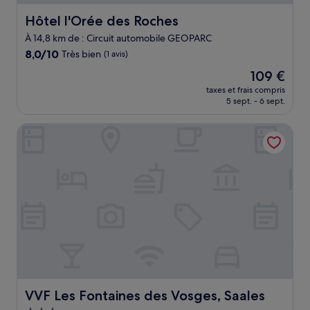
Hôtel l'Orée des Roches
Hôtel l'Orée des Roches
À 14,8 km de : Circuit automobile GEOPARC
8.0
8,0/10
Très bien
(1 avis)
sur
Le
109 €
10,
nouveau
Très
taxes et frais compris
prix
5 sept. - 6 sept.
bien,
est
(1 avis)
de
VVF Les Fontaines des Vosges, Saales
109 €
VVF Les Fontaines des Vosges, Saales
VVF Les Fontaines des Vosges, Saales