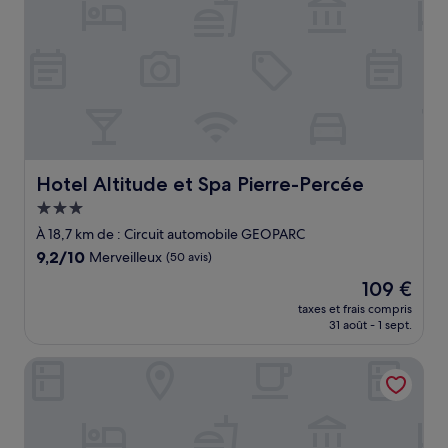
Hotel Altitude et Spa Pierre-Percée
Hotel Altitude et Spa Pierre-Percée
Hébergement
3.0 étoiles
À 18,7 km de : Circuit automobile GEOPARC
9.2
9,2/10
Merveilleux
(50 avis)
sur
Le
109 €
10,
nouveau
Merveilleux,
taxes et frais compris
prix
31 août - 1 sept.
(50 avis)
est
de
L'usine
109 €