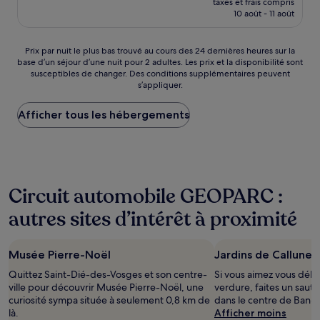
Exceptionnel,
taxes et frais compris
prix
10 août - 11 août
(34 avis)
est
de
138 €
Prix
Prix par nuit le plus bas trouvé au cours des 24 dernières heures sur la
base d’un séjour d’une nuit pour 2 adultes. Les prix et la disponibilité sont
par
susceptibles de changer. Des conditions supplémentaires peuvent
nuit
s’appliquer.
le
plus
Afficher tous les hébergements
bas
trouvé
au
cours
des
24 dernières
Circuit automobile GEOPARC :
heures
sur
autres sites d’intérêt à proximité
la
base
d’un
Musée Pierre-Noël
Jardins de Callunes
séjour
d’une
Quittez Saint-Dié-des-Vosges et son centre-
Si vous aimez vous déla
nuit
ville pour découvrir Musée Pierre-Noël, une
verdure, faites un saut 
pour
curiosité sympa située à seulement 0,8 km de
dans le centre de Ban-
2 adultes.
là.
Afficher moins