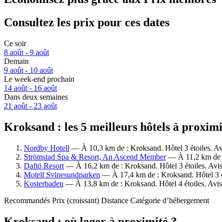
Consultez les prix pour ces dates
Ce soir
8 août - 9 août
Demain
9 août - 10 août
Le week-end prochain
14 août - 16 août
Dans deux semaines
21 août - 23 août
Kroksand : les 5 meilleurs hôtels à proxim
Nordby Hotell
— À 10,3 km de : Kroksand. Hôtel 3 étoiles. Av
Strömstad Spa & Resort, An Ascend Member
— À 11,2 km de : 
Daftö Resort
— À 16,2 km de : Kroksand. Hôtel 3 étoiles. Avi
Motell Svinesundparken
— À 17,4 km de : Kroksand. Hôtel 3 ét
Kosterbaden
— À 13,8 km de : Kroksand. Hôtel 4 étoiles. Avis
Recommandés
Prix (croissant)
Distance
Catégorie d’hébergement
Kroksand : où loger à proximité ?