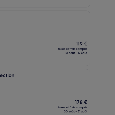
de
151 €
Le
119 €
nouveau
taxes et frais compris
prix
16 août - 17 août
est
de
119 €
lection
Le
178 €
nouveau
taxes et frais compris
prix
30 août - 31 août