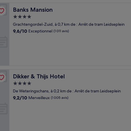
Banks Mansion
Banks Mansion
Hébergement
4.0 étoiles
Grachtengordel-Zuid, à 0,7 km de : Arrêt de tram Leidseplein
9.6
9,6/10
Exceptionnel
(1 011 avis)
sur
10,
Exceptionnel,
(1 011 avis)
Dikker & Thijs Hotel
Dikker & Thijs Hotel
Hébergement
4.0 étoiles
De Weteringschans, à 0,2 km de : Arrêt de tram Leidseplein
9.2
9,2/10
Merveilleux
(1 005 avis)
sur
10,
Merveilleux,
(1 005 avis)