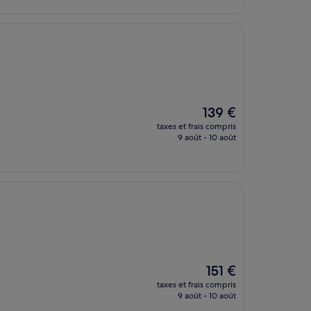
de
148 €
Le
139 €
nouveau
taxes et frais compris
prix
9 août - 10 août
est
de
139 €
Le
151 €
nouveau
taxes et frais compris
prix
9 août - 10 août
est