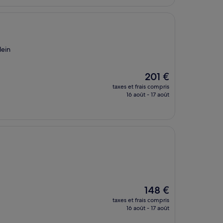
139 €
lein
Le
201 €
nouveau
taxes et frais compris
prix
16 août - 17 août
est
de
201 €
Le
148 €
nouveau
taxes et frais compris
prix
16 août - 17 août
est