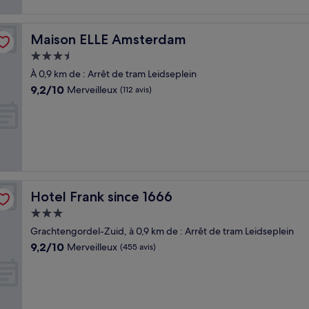
Maison ELLE Amsterdam
Maison ELLE Amsterdam
Hébergement
3.5 étoiles
À 0,9 km de : Arrêt de tram Leidseplein
9.2
9,2/10
Merveilleux
(112 avis)
sur
10,
Merveilleux,
(112 avis)
Hotel Frank since 1666
Hotel Frank since 1666
Hébergement
3.0 étoiles
Grachtengordel-Zuid, à 0,9 km de : Arrêt de tram Leidseplein
9.2
9,2/10
Merveilleux
(455 avis)
sur
10,
Merveilleux,
(455 avis)