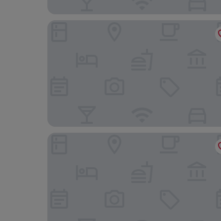
Catalonia Vondel Amsterdam
Park Centraal Amsterdam, part of Sircle Collecti