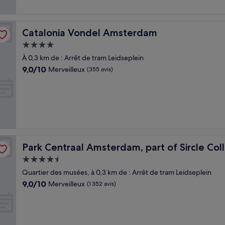
Catalonia Vondel Amsterdam
Catalonia Vondel Amsterdam
Hébergement
4.0 étoiles
À 0,3 km de : Arrêt de tram Leidseplein
9.0
9,0/10
Merveilleux
(355 avis)
sur
10,
Merveilleux,
(355 avis)
on
Park Centraal Amsterdam, part of Sircle Collection
Park Centraal Amsterdam, part of Sircle Col
Hébergement
4.5 étoiles
Quartier des musées, à 0,3 km de : Arrêt de tram Leidseplein
9.0
9,0/10
Merveilleux
(1 352 avis)
sur
10,
Merveilleux,
(1 352 avis)