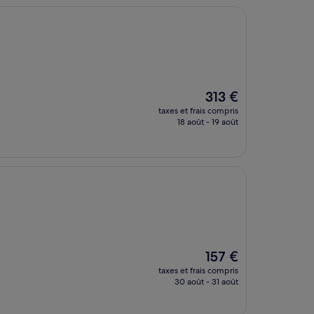
Le
313 €
nouveau
taxes et frais compris
prix
18 août - 19 août
est
de
313 €
Le
157 €
nouveau
taxes et frais compris
prix
30 août - 31 août
est
de