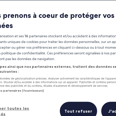
 prenons à coeur de protéger vos
nées
nisation et ses
16
partenaires stockent et/ou accèdent à des information
fiants uniques de cookies pour traiter les données personnelles, sur un ap
cepter ou gérer vos préférences en cliquant ci-dessous ou à tout momen
 politique de confidentialité. Ces préférences seront signalées à nos par
as
Gagnez des récompenses pour
ont pas les données de navigation.
chaque nuit séjournée
pes ainsi que nos partenaires externes, traitent des données se
 suivantes :
 données de géolocalisation précises. Analyser activement les caractéristiques de l’appare
tion. Stocker et/ou accéder à des informations sur un appareil. Publicités et contenu perso
ce des publicités et du contenu, études d’audience et développement de services.
os partenaires (fournisseurs)
Demain
Ce week-end
7 août - 8 août
7 août - 9 août
les 5 meilleurs hôtels à proximité 
her toutes les
Tout refuser
J'a
tés