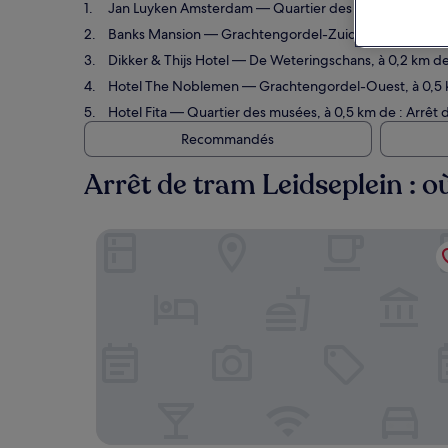
Jan Luyken Amsterdam
— Quartier des musées, à 0,5 km
Banks Mansion
— Grachtengordel-Zuid, à 0,7 km de : Ar
Dikker & Thijs Hotel
— De Weteringschans, à 0,2 km de : 
Hotel The Noblemen
— Grachtengordel-Ouest, à 0,5 km 
Hotel Fita
— Quartier des musées, à 0,5 km de : Arrêt de
Recommandés
Arrêt de tram Leidseplein : o
Jan Luyken Amsterdam