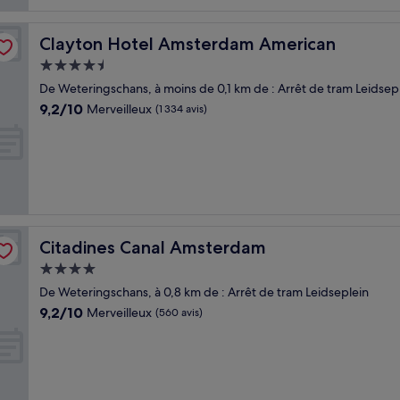
Clayton Hotel Amsterdam American
Clayton Hotel Amsterdam American
Hébergement
4.5 étoiles
De Weteringschans, à moins de 0,1 km de : Arrêt de tram Leidsep
9.2
9,2/10
Merveilleux
(1 334 avis)
sur
10,
Merveilleux,
(1 334 avis)
Citadines Canal Amsterdam
Citadines Canal Amsterdam
Hébergement
4.0 étoiles
De Weteringschans, à 0,8 km de : Arrêt de tram Leidseplein
9.2
9,2/10
Merveilleux
(560 avis)
sur
10,
Merveilleux,
(560 avis)