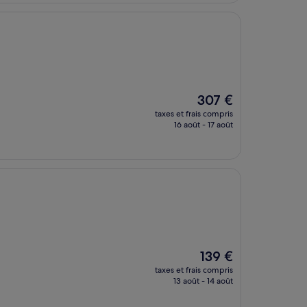
157 €
Le
307 €
nouveau
taxes et frais compris
prix
16 août - 17 août
est
de
307 €
Le
139 €
nouveau
taxes et frais compris
prix
13 août - 14 août
est
de