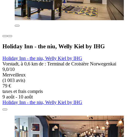
Holiday Inn - the niu, Welly Kiel by IHG
Holiday Inn - the niu, Welly Kiel by IHG
Vorstadt, à 0,6 km de : Terminal de Croisière Norwegenkai
9,0/10
Merveilleux
(1 003 avis)
79 €
taxes et frais compris
9 août - 10 août
Holiday Inn - the niu, Welly Kiel by IHG