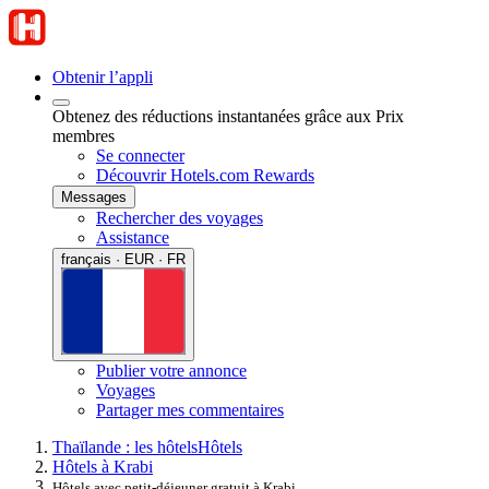
Obtenir l’appli
Obtenez des réductions instantanées grâce aux Prix
membres
Se connecter
Découvrir Hotels.com Rewards
Messages
Rechercher des voyages
Assistance
français · EUR · FR
Publier votre annonce
Voyages
Partager mes commentaires
Thaïlande : les hôtels
Hôtels
Hôtels à Krabi
Hôtels avec petit-déjeuner gratuit à Krabi