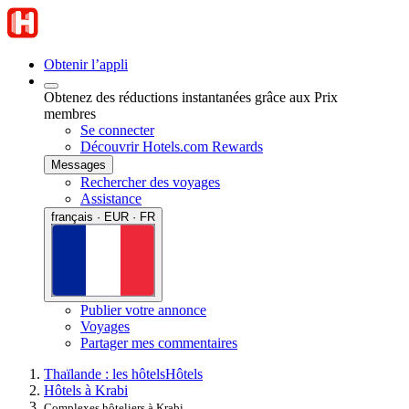
Obtenir l’appli
Obtenez des réductions instantanées grâce aux Prix
membres
Se connecter
Découvrir Hotels.com Rewards
Messages
Rechercher des voyages
Assistance
français · EUR · FR
Publier votre annonce
Voyages
Partager mes commentaires
Thaïlande : les hôtels
Hôtels
Hôtels à Krabi
Complexes hôteliers à Krabi