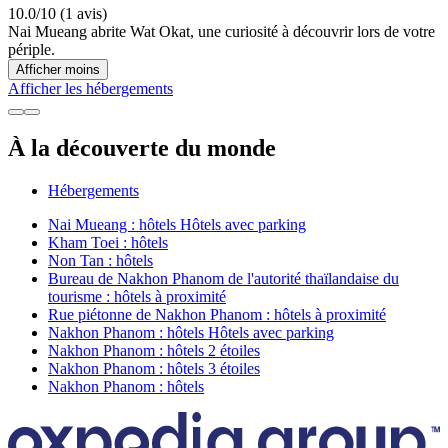
10.0/10 (1 avis)
Nai Mueang abrite Wat Okat, une curiosité à découvrir lors de votre
périple.
Afficher moins
Afficher les hébergements
À la découverte du monde
Hébergements
Nai Mueang : hôtels Hôtels avec parking
Kham Toei : hôtels
Non Tan : hôtels
Bureau de Nakhon Phanom de l'autorité thaïlandaise du
tourisme : hôtels à proximité
Rue piétonne de Nakhon Phanom : hôtels à proximité
Nakhon Phanom : hôtels Hôtels avec parking
Nakhon Phanom : hôtels 2 étoiles
Nakhon Phanom : hôtels 3 étoiles
Nakhon Phanom : hôtels