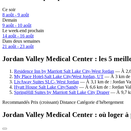
Ce soir
8 août - 9 août
Demain
9 août - 10 août
Le week-end prochain
14 août - 16 août
Dans deux semaines
21 août - 23 août
Jordan Valley Medical Center : les 5 meill
Residence Inn by Marriott Salt Lake City-West Jordan
— À 2,6 
My Place Hotel-Salt Lake City/West Jordan, UT
— À 3 km de : 
LivAway Suites SLC- West Jordan
— À 3,1 km de : Jordan Vall
Hyatt House Salt Lake City/Sandy
— À 6,6 km de : Jordan Vall
SpringHill Suites by Marriott Salt Lake City Draper
— À 9,7 km 
Recommandés
Prix (croissant)
Distance
Catégorie d’hébergement
Jordan Valley Medical Center : où loger à