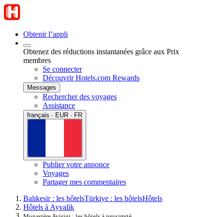
Obtenir l’appli
Obtenez des réductions instantanées grâce aux Prix
membres
Se connecter
Découvrir Hotels.com Rewards
Messages
Rechercher des voyages
Assistance
français · EUR · FR
Publier votre annonce
Voyages
Partager mes commentaires
Balıkesir : les hôtels
Türkiye : les hôtels
Hôtels
Hôtels à Ayvalik
Monastère Ayisigi : les hôtels à proximité