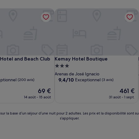
Hotel and Beach Club
Kemay Hotel Boutique
Hotel and Beach Club
Kemay Hotel Boutique
Hotel and Beach Club
Kemay Hotel Boutique
t
Hébergement
3.0 étoiles
Arenas de José Ignacio
9.4
9,4/10
ptionnel
Exceptionnel
(200 avis)
(3 avis)
sur
Le
Le
69 €
461 €
10,
nouveau
nouveau
,
Exceptionnel,
14 août - 15 août
31 août - 1 sept.
prix
prix
(3 avis)
est
est
de
de
 sur la base d’un séjour d’une nuit pour 2 adultes. Les prix et la disponibilité so
69 €
461 €
s’appliquer.