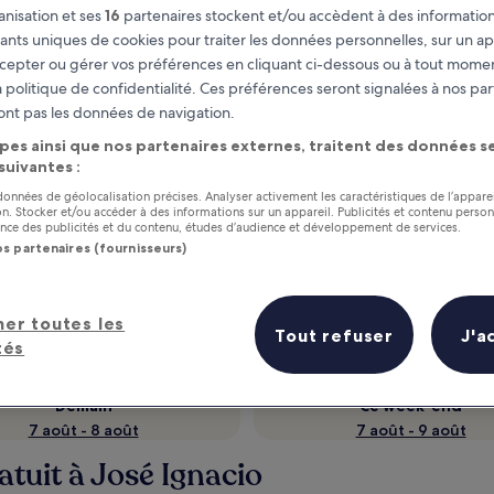
nisation et ses
16
partenaires stockent et/ou accèdent à des information
fiants uniques de cookies pour traiter les données personnelles, sur un ap
cepter ou gérer vos préférences en cliquant ci-dessous ou à tout momen
 politique de confidentialité. Ces préférences seront signalées à nos par
ont pas les données de navigation.
pes ainsi que nos partenaires externes, traitent des données se
 suivantes :
 données de géolocalisation précises. Analyser activement les caractéristiques de l’appare
tion. Stocker et/ou accéder à des informations sur un appareil. Publicités et contenu perso
ce des publicités et du contenu, études d’audience et développement de services.
as
Gagnez des récompenses pour
os partenaires (fournisseurs)
chaque nuit séjournée
her toutes les
Tout refuser
J'a
tés
Demain
Ce week-end
7 août - 8 août
7 août - 9 août
atuit à José Ignacio