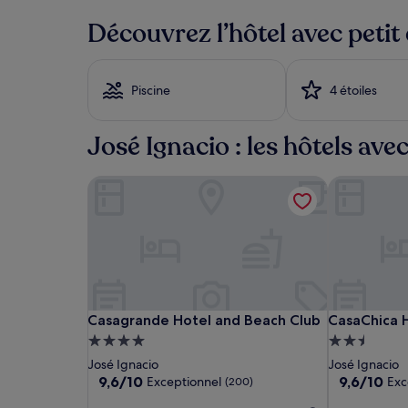
bas
trouvé
Découvrez l’hôtel avec petit
au
cours
des
24 dernières
Piscine
4 étoiles
heures
sur
la
José Ignacio : les hôtels avec
base
d’un
Casagrande Hotel and Beach Club
CasaChica H
séjour
d’une
nuit
pour
2 adultes.
Les
prix
et
la
Casagrande
Casagrande
CasaChica
Casagrande Hotel and Beach Club
CasaChica H
Casagrande Hotel and Beach Club
CasaChica 
disponibilité
Hotel
Hotel
Hotel
Hébergement
Hébergeme
sont
and
and
4.0 étoiles
2.5 étoiles
José Ignacio
José Ignacio
susceptibles
Beach
Beach
9.6
9.6
9,6/10
9,6/10
Exceptionnel
Exc
(200)
de
Club
Club
sur
sur
changer.