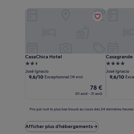
CasaChica Hotel
Casagrande 
CasaChica Hotel
Casagrande 
CasaChica Hotel
Casagrande 
Hébergement
Hébergemen
2.5 étoiles
4.0 étoiles
José Ignacio
José Ignacio
9.6
9.6
9,6/10
9,6/10
Exceptionnel
Exce
(18 avis)
sur
sur
Le
78 €
10,
10,
nouveau
Exceptionnel,
Exceptionnel
30 août - 31 août
prix
(18 avis)
(200 avis)
est
de
Prix
Prix par nuit le plus bas trouvé au cours des 24 dernières heures
78 €
par
nuit
le
Afficher plus d’hébergements
plus