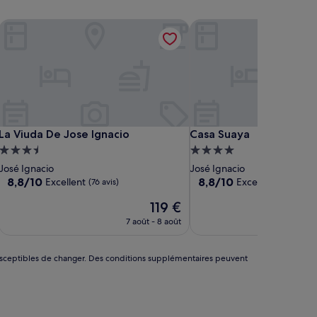
La Viuda De Jose Ignacio
Casa Suaya
La Viuda De Jose Ignacio
Casa Suaya
La Viuda De Jose Ignacio
Casa Suaya
Hébergement
Hébergement
3.5 étoiles
4.0 étoiles
José Ignacio
José Ignacio
8.8
8.8
8,8/10
8,8/10
Excellent
Excellent
(76 avis)
(64 avis)
sur
sur
Le
119 €
10,
10,
nouveau
Excellent,
Excellent,
7 août - 8 août
6
prix
(76 avis)
(64 avis)
est
de
nt susceptibles de changer. Des conditions supplémentaires peuvent
119 €