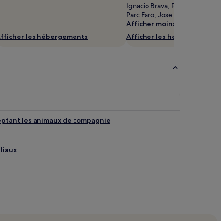
Ignacio Brava, Phare de José I
Parc Faro, Jose Ignacio.
Afficher moins
fficher les hébergements
Afficher les hébergements
ceptant les animaux de compagnie
iliaux