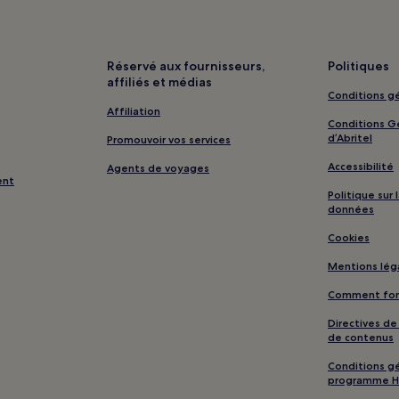
Réservé aux fournisseurs,
Politiques
affiliés et médias
Conditions gé
Affiliation
Conditions Gé
d’Abritel
Promouvoir vos services
Accessibilité
Agents de voyages
ent
Politique sur
données
Cookies
Mentions lég
Comment fonc
Directives d
de contenus
Conditions gé
programme H