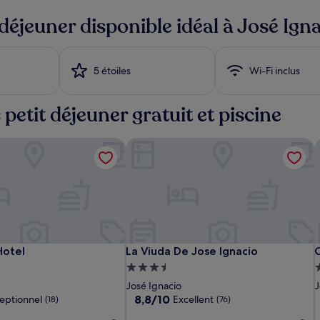
 déjeuner disponible idéal à José Ign
5 étoiles
Wi-Fi inclus
 petit déjeuner gratuit et piscine
otel
La Viuda De Jose Ignacio
C
Casagrande
CasaChica
La
C
C
L
C
otel
La Viuda De Jose Ignacio
C
Hotel
La Viuda De Jose Ignacio
Hotel
Hotel
Viuda
H
H
V
S
nt
Hébergement
and
De
a
3.5 étoiles
4
José Ignacio
J
Beach
Jose
B
J
8.8
8,8/10
eptionnel
Excellent
(18)
(76)
Club
Ignacio
C
I
sur