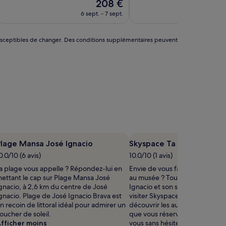
Le
208 €
10,
10,
nouveau
Excellent,
Exceptionnel,
6 sept. - 7 sept.
2 sep
prix
(64)
(14)
est
de
nt susceptibles de changer. Des conditions supplémentaires peuvent
208 €
lage Mansa José Ignacio
Skyspace Ta Khut
0.0/10 (6 avis)
10.0/10 (1 avis)
a plage vous appelle ? Répondez-lui en
Envie de vous faire plaisir avec
ettant le cap sur Plage Mansa José
au musée ? Tournez-vous vers
gnacio, à 2,6 km du centre de José
Ignacio et son superbe centre-
gnacio. Plage de José Ignacio Brava est
visiter Skyspace Ta Khut. Envie
n recoin de littoral idéal pour admirer un
découvrir les autres pépites cul
oucher de soleil.
que vous réserve José Ignacio
fficher moins
vous sans hésiter vers Plage d