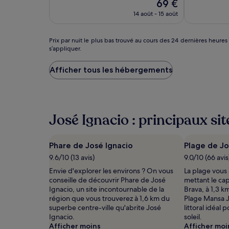
Le
69 €
10,
10,
Des
nouveau
Exceptionnel,
Exceptionne
conditions
14 août - 15 août
prix
(200)
(18)
supplémentaires
est
peuvent
de
Prix
Prix par nuit le plus bas trouvé au cours des 24 dernières heures
s’appliquer.
69 €
s’appliquer.
par
nuit
le
Afficher tous les hébergements
plus
bas
trouvé
au
cours
José Ignacio : principaux sit
des
24 dernières
heures
Phare de José Ignacio
Plage de Jo
sur
9.6/10 (13 avis)
9.0/10 (66 avis
la
base
Envie d'explorer les environs ? On vous
La plage vous
d’un
conseille de découvrir Phare de José
mettant le cap
séjour
Ignacio, un site incontournable de la
Brava, à 1,3 k
d’une
région que vous trouverez à 1,6 km du
Plage Mansa J
nuit
superbe centre-ville qu'abrite José
littoral idéal
pour
Ignacio.
soleil.
2 adultes.
Afficher moins
Afficher moi