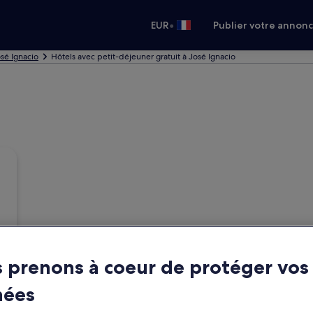
•
EUR
Publier votre annon
osé Ignacio
Hôtels avec petit-déjeuner gratuit à José Ignacio
 prenons à coeur de protéger vos
nées