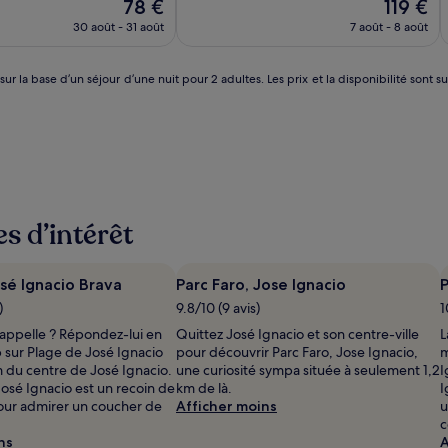
Le
Le
78 €
119 €
10,
nouveau
nouveau
l,
Excellent,
30 août - 31 août
7 août - 8 août
prix
prix
(76)
est
est
de
de
 sur la base d’un séjour d’une nuit pour 2 adultes. Les prix et la disponibilité so
78 €
119 €
es d’intérêt
sé Ignacio Brava
Parc Faro, Jose Ignacio
P
)
9.8/10 (9 avis)
1
 appelle ? Répondez-lui en
Quittez José Ignacio et son centre-ville
L
 sur Plage de José Ignacio
pour découvrir Parc Faro, Jose Ignacio,
m
m du centre de José Ignacio.
une curiosité sympa située à seulement 1,2
I
osé Ignacio est un recoin de
km de là.
I
 pour admirer un coucher de
Afficher moins
u
c
ns
A