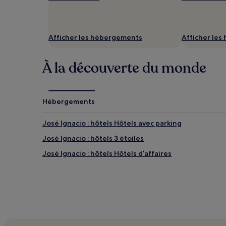
Les
prix
et
la
Afficher les hébergements
Afficher le
disponibilité
sont
susceptibles
À la découverte du monde
de
changer.
Des
conditions
Hébergements
supplémentaires
peuvent
s’appliquer.
José Ignacio : hôtels Hôtels avec parking
José Ignacio : hôtels 3 étoiles
José Ignacio : hôtels Hôtels d’affaires