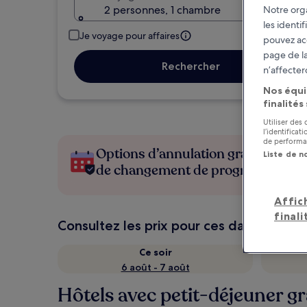
2 personnes, 1 chambre
Notre orga
les identi
Je voyage pour affaires
pouvez ac
page de la
Rechercher
n’affecter
Nos équi
finalités
Utiliser des
l’identifica
de performan
Options d’annulation gratuite en c
Liste de n
de changement de programme
Affic
finali
Consultez les prix pour ces dates
Ce soir
6 août - 7 août
Hôtels avec petit-déjeuner gr