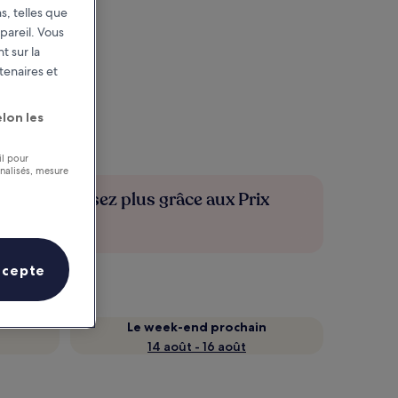
s, telles que
pareil. Vous
t sur la
tenaires et
lon les
il pour
nnalisés, mesure
Économisez plus grâce aux Prix
membres
ccepte
Le week-end prochain
14 août - 16 août