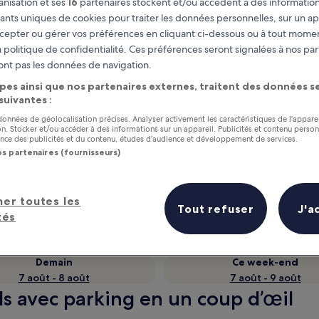
nisation et ses
16
partenaires stockent et/ou accèdent à des information
fiants uniques de cookies pour traiter les données personnelles, sur un ap
cepter ou gérer vos préférences en cliquant ci-dessous ou à tout momen
 politique de confidentialité. Ces préférences seront signalées à nos par
ont pas les données de navigation.
pes ainsi que nos partenaires externes, traitent des données se
 suivantes :
 données de géolocalisation précises. Analyser activement les caractéristiques de l’appare
tion. Stocker et/ou accéder à des informations sur un appareil. Publicités et contenu perso
ce des publicités et du contenu, études d’audience et développement de services.
os partenaires (fournisseurs)
as
Gagnez des récompenses pour
chaque nuit séjournée
her toutes les
Tout refuser
J'a
tés
Demain
Ce week-end
7 août - 8 août
7 août - 9 août
els avec parking en un coup d’œil