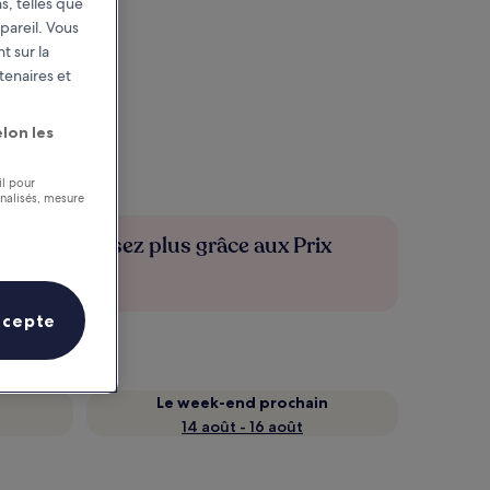
s, telles que
pareil. Vous
t sur la
tenaires et
lon les
il pour
nnalisés, mesure
Économisez plus grâce aux Prix
membres
ccepte
Le week-end prochain
14 août - 16 août