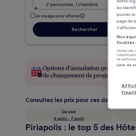
Notre orga
2 personnes, 1 chambre
les identi
pouvez ac
Je voyage pour affaires
page de la
n’affecter
Rechercher
Nos équi
finalités
Utiliser des
l’identifica
de performan
Liste de n
Options d’annulation gratuite en c
de changement de programme
Affic
finali
Consultez les prix pour ces dates
Ce soir
6 août - 7 août
Piriapolis : le top 5 des Hôt