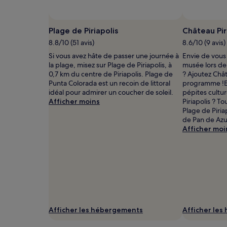
2 adultes.
Les
prix
Plage de Piriapolis
Château Pir
et
8.8/10 (51 avis)
8.6/10 (9 avis)
la
disponibilité
Si vous avez hâte de passer une journée à
Envie de vous
sont
la plage, misez sur Plage de Piriapolis, à
musée lors de 
susceptibles
0,7 km du centre de Piriapolis. Plage de
? Ajoutez Chât
de
Punta Colorada est un recoin de littoral
programme !En
changer.
idéal pour admirer un coucher de soleil.
pépites cultur
Des
Afficher moins
Piriapolis ? T
conditions
Plage de Piria
supplémentaires
de Pan de Azuc
peuvent
Afficher moi
s’appliquer.
Afficher les hébergements
Afficher le