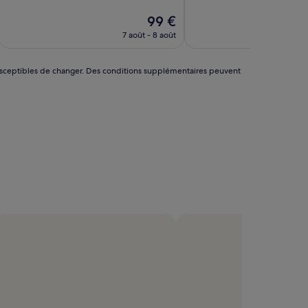
10,
10,
Très
Le
Excellent,
99 €
bien,
nouveau
(297 avis)
7 août - 8 août
5
(21 avis)
prix
est
de
nt susceptibles de changer. Des conditions supplémentaires peuvent
99 €