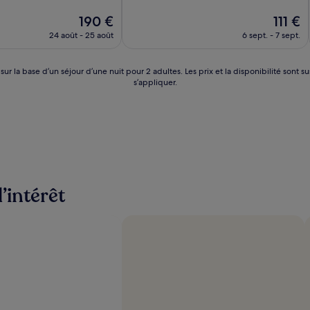
10,
Le
Excellent,
Le
190 €
111 €
nouveau
(341 avis)
nouveau
24 août - 25 août
6 sept. - 7 sept.
prix
prix
est
est
de
de
 sur la base d’un séjour d’une nuit pour 2 adultes. Les prix et la disponibilité so
190 €
111 €
s’appliquer.
d’intérêt