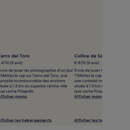
erro del Toro
Colline de San Antonio
.4/10 (6 avis)
8.8/10 (6 avis)
nvie de jouer les photographes d'un jour
Envie de jouer les photographe
 Mettez le cap sur Cerro del Toro, une
? Mettez le cap sur Colline de 
uriosité incontournable des environs
une curiosité incontournable d
ituée à 1,3 km du superbe centre-ville
située à 1,5 km du superbe cent
ue cache Piriapolis.
que cache Piriapolis.
fficher moins
Afficher moins
fficher les hébergements
Afficher les hébergements