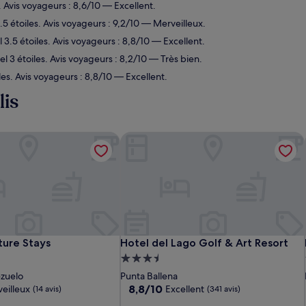
s. Avis voyageurs : 8,6/10 — Excellent.
5 étoiles. Avis voyageurs : 9,2/10 — Merveilleux.
3.5 étoiles. Avis voyageurs : 8,8/10 — Excellent.
 3 étoiles. Avis voyageurs : 8,2/10 — Très bien.
es. Avis voyageurs : 8,8/10 — Excellent.
lis
ure Stays
Hotel del Lago Golf & Art Resort
ure Stays
Hotel del Lago Golf & Art Resort
ture Stays
Hotel del Lago Golf & Art Resort
t
Hébergement
3.5 étoiles
ezuelo
Punta Ballena
8.8
8,8/10
eilleux
Excellent
(14 avis)
(341 avis)
sur