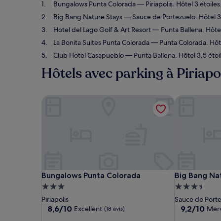
Bungalows Punta Colorada
— Piriapolis. Hôtel 3 étoile
Big Bang Nature Stays
— Sauce de Portezuelo. Hôtel 3.
Hotel del Lago Golf & Art Resort
— Punta Ballena. Hôtel 
La Bonita Suites Punta Colorada
— Punta Colorada. Hôtel
Club Hotel Casapueblo
— Punta Ballena. Hôtel 3.5 étoil
Hôtels avec parking à Piriapo
Bungalows Punta Colorada
Big Bang Nat
Bungalows Punta Colorada
Big Bang Nat
Bungalows Punta Colorada
Big Bang Na
Hébergement
Hébergemen
3.0 étoiles
3.5 étoiles
Piriapolis
Sauce de Port
8.6
9.2
8,6/10
9,2/10
Excellent
Merv
(18 avis)
sur
sur