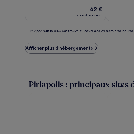
10,
10,
Excellent,
Le
Merveilleux,
62 €
(18 avis)
nouveau
(14 avis)
6 sept. - 7 sept.
prix
est
de
Prix
Prix par nuit le plus bas trouvé au cours des 24 dernières heures
62 €
par
nuit
le
Afficher plus d’hébergements
plus
bas
trouvé
au
cours
des
Piriapolis : principaux sites 
24 dernières
heures
sur
la
base
d’un
séjour
d’une
nuit
pour