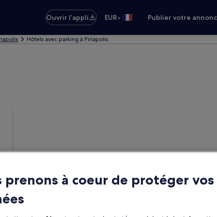
•
Ouvrir l’appli
EUR
Publier votre annon
riapolis
Hôtels avec parking à Piriapolis
 prenons à coeur de protéger vos
nées