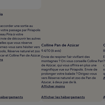
ia
 accorder une sortie au
votre passage par Piriapolis
eau Piria à votre
vie de découvrir les autres
elles que vous réserve
Colline Pan de Azúcar
C
ournez-vous sans hésiter vers
9.4/10 (6 avis)
8
polis, Réserve naturel et zoo
ar et Colline Pan de Azúcar.
Envie de respirer l'air vivifiant des
E
ns
montagnes ? On vous conseille Colline Pan
?
de Azúcar, qui vous offrira en plus une
c
magnifique vue sur Piriapolis. Envie de
s
prolonger votre balade ? Dirigez-vous
q
vers Réserve naturel et zoo de Pan de
A
Azucar, à deux pas de là.
Afficher moins
s hébergements
Afficher les hébergements
A