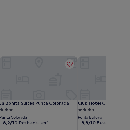
La Bonita Suites Punta Colorada
Club Hotel Casapueblo
La Bonita Suites Punta Colorada
Club Hotel Casapueblo
La Bonita Suites Punta Colorada
Club Hotel Casapueblo
Hébergement
Hébergement
3.0 étoiles
3.5 étoiles
Punta Colorada
Punta Ballena
8.2
8.8
8,2/10
8,8/10
Très bien
Excellent
(21 avis)
(297 avis)
sur
sur