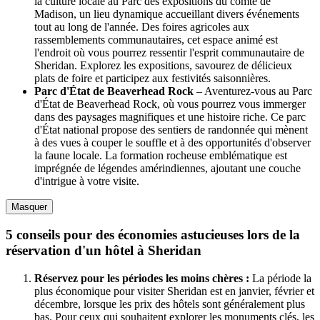
la culture locale au Parc des expositions du comté de
Madison, un lieu dynamique accueillant divers événements
tout au long de l'année. Des foires agricoles aux
rassemblements communautaires, cet espace animé est
l'endroit où vous pourrez ressentir l'esprit communautaire de
Sheridan. Explorez les expositions, savourez de délicieux
plats de foire et participez aux festivités saisonnières.
Parc d'État de Beaverhead Rock
– Aventurez-vous au Parc
d'État de Beaverhead Rock, où vous pourrez vous immerger
dans des paysages magnifiques et une histoire riche. Ce parc
d'État national propose des sentiers de randonnée qui mènent
à des vues à couper le souffle et à des opportunités d'observer
la faune locale. La formation rocheuse emblématique est
imprégnée de légendes amérindiennes, ajoutant une couche
d'intrigue à votre visite.
Masquer
5 conseils pour des économies astucieuses lors de la
réservation d'un hôtel à Sheridan
Réservez pour les périodes les moins chères :
La période la
plus économique pour visiter Sheridan est en janvier, février et
décembre, lorsque les prix des hôtels sont généralement plus
bas. Pour ceux qui souhaitent explorer les monuments clés, les