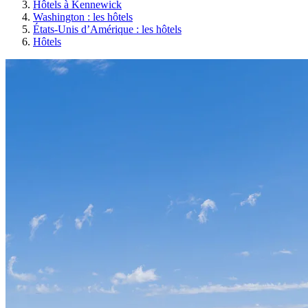
Hôtels à Kennewick
Washington : les hôtels
États-Unis d’Amérique : les hôtels
Hôtels