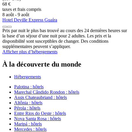
68 €
taxes et frais compris
8 août - 9 août
Hotel Deville Express Guaíra
Prix par nuit le plus bas trouvé au cours des 24 dernières heures sur
la base d’un séjour d’une nuit pour 2 adultes. Les prix et la
disponibilité sont susceptibles de changer. Des conditions
supplémentaires peuvent s’appliquer.
Afficher plus d’hébergements
À la découverte du monde
Hébergements
Palotina : hôtels
Marechal Cândido Rondon : hôtels
Assis Chateaubriand : hôtels
Altônia : hôtels
Pérola : hôtels
Entre Rios do Oeste : hôtels
Nova Santa Rosa : hôtels
Maripá : hôtels
Mercedes : hôtels