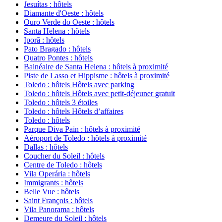
Jesuítas : hôtels
Diamante d'Oeste : hôtels
Ouro Verde do Oeste : hôtels
Santa Helena : hôtels
Iporã : hôtels
Pato Bragado : hôtels
Quatro Pontes : hôtels
Balnéaire de Santa Helena : hôtels à proximité
Piste de Lasso et Hippisme : hôtels à proximité
Toledo : hôtels Hôtels avec parking
Toledo : hôtels Hôtels avec petit-déjeuner gratuit
Toledo : hôtels 3 étoiles
Toledo : hôtels Hôtels d’affaires
Toledo : hôtels
Parque Diva Pain : hôtels à proximité
Aéroport de Toledo : hôtels à proximité
Dallas : hôtels
Coucher du Soleil : hôtels
Centre de Toledo : hôtels
Vila Operária : hôtels
Immigrants : hôtels
Belle Vue : hôtels
Saint François : hôtels
Vila Panorama : hôtels
Demeure du Soleil : hôtels