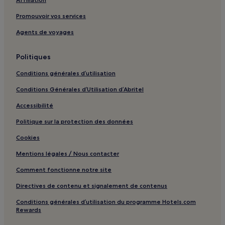
Williamsburg : hôtels Hôtels d’affaires
Promouvoir vos services
Beulah : hôtels Hôtels pas chers
Agents de voyages
Beulah : hôtels 2 étoiles
Bellaire : hôtels Hôtels avec parking
Politiques
Frankfort : hôtels 3 étoiles
Conditions générales d’utilisation
Traverse City : hôtels Hôtels avec piscine
Conditions Générales d’Utilisation d’Abritel
Traverse City : hôtels Hôtels avec centre de fitness
Accessibilité
Traverse City : hôtels Hôtels avec petit-déjeuner gratuit
Politique sur la protection des données
Traverse City : Motels
Cookies
Traverse City : hôtels Hôtels pas chers
Mentions légales / Nous contacter
Traverse City : hôtels Hôtels d’affaires
Comment fonctionne notre site
Traverse City : hôtels Hôtels de plage
Traverse City : hôtels Hôtels familiaux
Directives de contenu et signalement de contenus
Traverse City : hôtels
Conditions générales d’utilisation du programme Hotels.com
Rewards
Boyne Mountain : hôtels à proximité