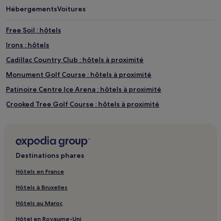
Hébergements
Voitures
Free Soil : hôtels
Irons : hôtels
Cadillac Country Club : hôtels à proximité
Monument Golf Course : hôtels à proximité
Patinoire Centre Ice Arena : hôtels à proximité
Crooked Tree Golf Course : hôtels à proximité
Twin Birch Golf Course : hôtels à proximité
Eldorado Golf Course : hôtels à proximité
Parc d'État de Traverse City : Hôtels avec parking à proximité
Destinations phares
Parc d'État de Traverse City : Hôtels pas chers à proximité
Hôtels en France
Parc d'État de Traverse City : hôtels à proximité
Hôtels à Bruxelles
Clinch Park : Hôtels acceptant les animaux de compagnie à
proximité
Hôtels au Maroc
Club de golf du Grand Traverse Resort : hôtels à proximité
Hôtel en Royaume-Uni