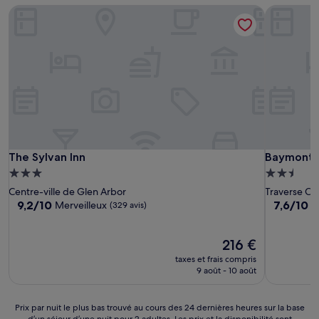
The Sylvan Inn
Baymont b
The Sylvan Inn
Baymont b
The Sylvan Inn
Baymont 
Hébergement
Hébergem
3.0 étoiles
2.5 étoiles
Centre-ville de Glen Arbor
Traverse Cit
9.2
7.6
9,2/10
7,6/10
Merveilleux
B
(329 avis)
sur
sur
10,
10,
Merveilleux,
Le
Bien,
216 €
(329 avis)
nouveau
(1 012 avis)
taxes et frais compris
prix
9 août - 10 août
est
de
216 €
Prix
Prix par nuit le plus bas trouvé au cours des 24 dernières heures sur la base
d’un séjour d’une nuit pour 2 adultes. Les prix et la disponibilité sont