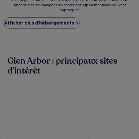
par
susceptibles de changer. Des conditions supplémentaires peuvent
nuit
s’appliquer.
le
plus
Afficher plus d’hébergements
bas
trouvé
au
cours
des
24 dernières
heures
Glen Arbor : principaux sites
sur
la
d’intérêt
base
d’un
séjour
d’une
nuit
pour
2 adultes.
Les
prix
et
la
disponibilité