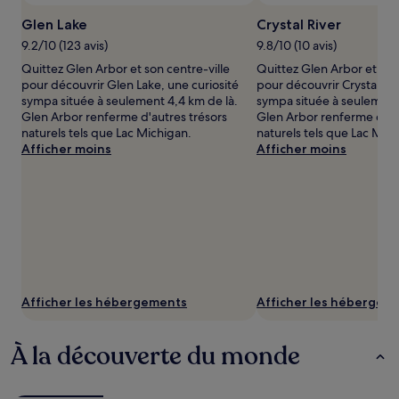
sont
susceptibles
Glen Lake
Crystal River
de
9.2/10 (123 avis)
9.8/10 (10 avis)
changer.
Des
Quittez Glen Arbor et son centre-ville
Quittez Glen Arbor et son
conditions
pour découvrir Glen Lake, une curiosité
pour découvrir Crystal Riv
supplémentaires
sympa située à seulement 4,4 km de là.
sympa située à seulement 
peuvent
Glen Arbor renferme d'autres trésors
Glen Arbor renferme d'au
s’appliquer.
naturels tels que Lac Michigan.
naturels tels que Lac Mic
Afficher moins
Afficher moins
Afficher les hébergements
Afficher les hébergem
À la découverte du monde