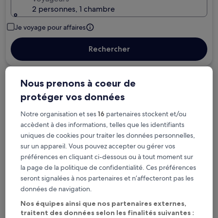
2 personnes, 1 chambre
Je voyage pour affaires
Rechercher
Nous prenons à coeur de
Options d’annulation gratuite en cas de
protéger vos données
changement de programme
Notre organisation et ses
16
partenaires stockent et/ou
Gagnez des récompenses pour chaque
accèdent à des informations, telles que les identifiants
nuit séjournée
uniques de cookies pour traiter les données personnelles,
sur un appareil. Vous pouvez accepter ou gérer vos
préférences en cliquant ci-dessous ou à tout moment sur
Économisez plus grâce aux Prix membres
la page de la politique de confidentialité. Ces préférences
seront signalées à nos partenaires et n’affecteront pas les
données de navigation.
Consultez les prix pour ces dates
Nos équipes ainsi que nos partenaires externes,
traitent des données selon les finalités suivantes :