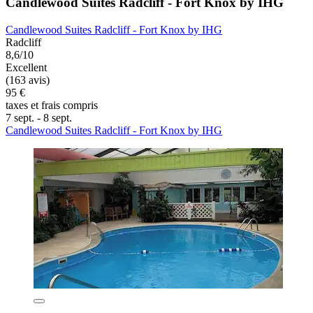
Candlewood Suites Radcliff - Fort Knox by IHG
Candlewood Suites Radcliff - Fort Knox by IHG
Radcliff
8,6/10
Excellent
(163 avis)
95 €
taxes et frais compris
7 sept. - 8 sept.
Candlewood Suites Radcliff - Fort Knox by IHG