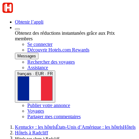
Obtenir l’appli
Obtenez des réductions instantanées grâce aux Prix
membres
Se connecter
Découvrir Hotels.com Rewards
Messages
Rechercher des voyages
Assistance
français · EUR · FR
Publier votre annonce
Voyages
Partager mes commentaires
Kentucky : les hôtels
États-Unis d’Amérique : les hôtels
Hôtels
Hôtels à Radcliff
Hôtels pas chers à Radcliff