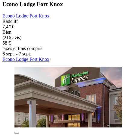
Econo Lodge Fort Knox
Econo Lodge Fort Knox
Radcliff
7,4/10
Bien
(216 avis)
58 €
taxes et frais compris
6 sept. - 7 sept.
Econo Lodge Fort Knox