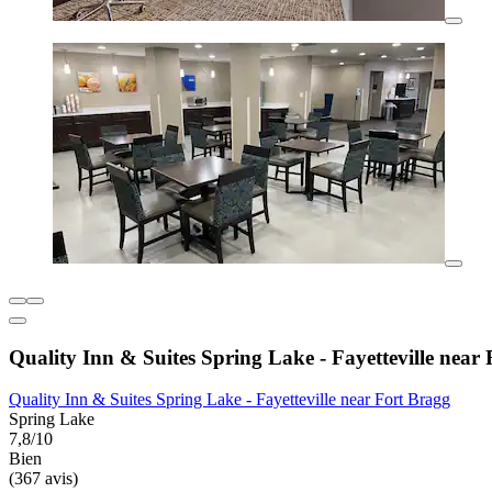
Quality Inn & Suites Spring Lake - Fayetteville near
Quality Inn & Suites Spring Lake - Fayetteville near Fort Bragg
Spring Lake
7,8/10
Bien
(367 avis)