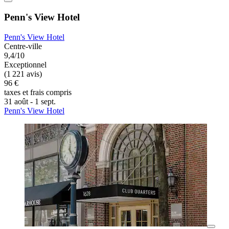
Penn's View Hotel
Penn's View Hotel
Centre-ville
9,4/10
Exceptionnel
(1 221 avis)
96 €
taxes et frais compris
31 août - 1 sept.
Penn's View Hotel