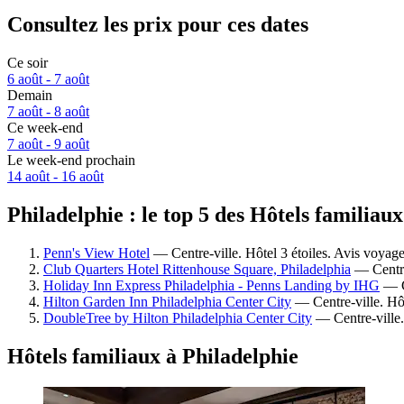
Consultez les prix pour ces dates
Ce soir
6 août - 7 août
Demain
7 août - 8 août
Ce week-end
7 août - 9 août
Le week-end prochain
14 août - 16 août
Philadelphie : le top 5 des Hôtels familiau
Penn's View Hotel
— Centre-ville. Hôtel 3 étoiles. Avis voyag
Club Quarters Hotel Rittenhouse Square, Philadelphia
— Centre-
Holiday Inn Express Philadelphia - Penns Landing by IHG
— Ce
Hilton Garden Inn Philadelphia Center City
— Centre-ville. Hôt
DoubleTree by Hilton Philadelphia Center City
— Centre-ville.
Hôtels familiaux à Philadelphie