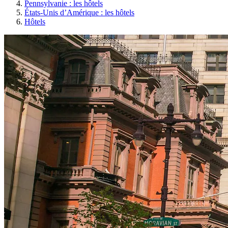
Pennsylvanie : les hôtels
États-Unis d’Amérique : les hôtels
Hôtels