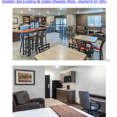
Holiday Inn Express & Suites Phoenix West - Buckeye by IHG