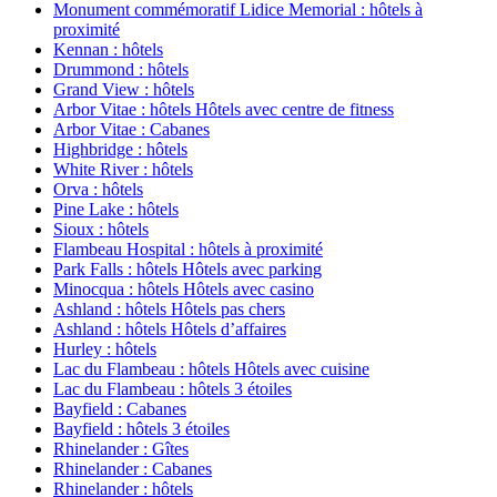
Monument commémoratif Lidice Memorial : hôtels à
proximité
Kennan : hôtels
Drummond : hôtels
Grand View : hôtels
Arbor Vitae : hôtels Hôtels avec centre de fitness
Arbor Vitae : Cabanes
Highbridge : hôtels
White River : hôtels
Orva : hôtels
Pine Lake : hôtels
Sioux : hôtels
Flambeau Hospital : hôtels à proximité
Park Falls : hôtels Hôtels avec parking
Minocqua : hôtels Hôtels avec casino
Ashland : hôtels Hôtels pas chers
Ashland : hôtels Hôtels d’affaires
Hurley : hôtels
Lac du Flambeau : hôtels Hôtels avec cuisine
Lac du Flambeau : hôtels 3 étoiles
Bayfield : Cabanes
Bayfield : hôtels 3 étoiles
Rhinelander : Gîtes
Rhinelander : Cabanes
Rhinelander : hôtels