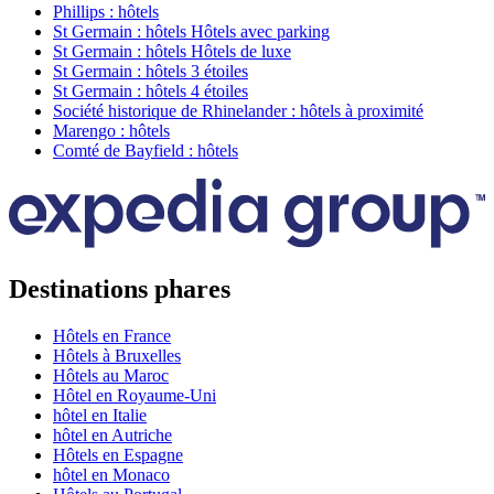
Phillips : hôtels
St Germain : hôtels Hôtels avec parking
St Germain : hôtels Hôtels de luxe
St Germain : hôtels 3 étoiles
St Germain : hôtels 4 étoiles
Société historique de Rhinelander : hôtels à proximité
Marengo : hôtels
Comté de Bayfield : hôtels
Destinations phares
Hôtels en France
Hôtels à Bruxelles
Hôtels au Maroc
Hôtel en Royaume-Uni
hôtel en Italie
hôtel en Autriche
Hôtels en Espagne
hôtel en Monaco