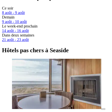
Ce soir
8 août - 9 août
Demain
9 août - 10 août
Le week-end prochain
14 août - 16 août
Dans deux semaines
21 août - 23 août
Hôtels pas chers à Seaside