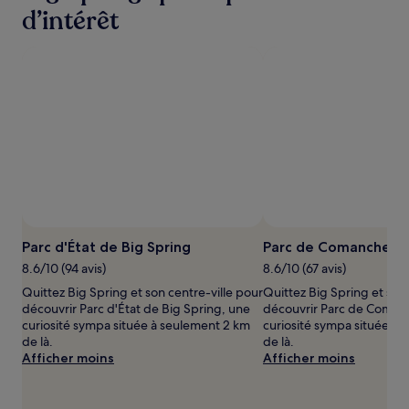
heures
d’intérêt
sur
la
base
d’un
séjour
d’une
nuit
pour
2 adultes.
Les
prix
et
la
disponibilité
Parc d'État de Big Spring
Parc de Comanche Tra
sont
susceptibles
8.6/10 (94 avis)
8.6/10 (67 avis)
de
Quittez Big Spring et son centre-ville pour
Quittez Big Spring et son 
changer.
découvrir Parc d'État de Big Spring, une
découvrir Parc de Comanc
Des
curiosité sympa située à seulement 2 km
curiosité sympa située à 
conditions
de là.
de là.
supplémentaires
Afficher moins
Afficher moins
peuvent
s’appliquer.