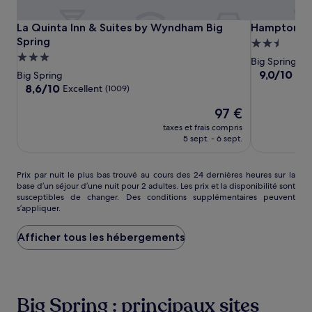
changer.
Des
La
La
Hampton
La Quinta Inn & Suites by Wyndham Big Spring
Hampton Inn
La Quinta Inn & Suites by Wyndham Big
Hampton Inn
conditions
Quinta
Quinta
Inn
Spring
supplémentaires
Hébergeme
peuvent
Inn
Inn
&
Hébergement
2.5 étoiles
Big Spring
s’appliquer.
&
&
Suites
3.0 étoiles
9.0
9,0/10
Mer
Big Spring
Suites
Suites
Big
sur
8.6
8,6/10
Excellent
(1009)
10,
by
by
Spring
sur
Le
Merveilleux,
97 €
10,
Wyndham
Wyndham
nouveau
(887)
Excellent,
Big
taxes et frais compris
Big
prix
(1009)
5 sept. - 6 sept.
Spring
Spring
est
de
97 €
Prix
Prix par nuit le plus bas trouvé au cours des 24 dernières heures sur la
base d’un séjour d’une nuit pour 2 adultes. Les prix et la disponibilité sont
par
susceptibles de changer. Des conditions supplémentaires peuvent
nuit
s’appliquer.
le
plus
Afficher tous les hébergements
bas
trouvé
au
cours
des
Big Spring : principaux sites
24 dernières