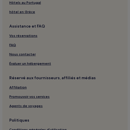
Hôtels au Portugal
Sterling City : hôtels
Garden City : hôtels
hôtel en Grèce
Big Spring : hôtels Hôtels d’affaires
Assistance et FAQ
Lamesa : hôtels
Vos réservations
Colorado City : hôtels Hôtels avec parking
FAQ
Colorado City : hôtels
Nous contacter
Midland : hôtels Hôtels avec piscine
Évaluer un hébergement
Midland : Appartement à louer
Midland : hôtels Hôtels pas chers
Réservé aux fournisseurs, affiliés et médias
Midland : hôtels
Affiliation
Musée de l'aviation CAF Airpower Museum : hôtels à proximité
Promouvoir vos services
Musée du pétrole : hôtels à proximité
Agents de voyages
Comté de Midland : hôtels
Politiques
Conditions générales d’utilisation