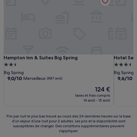
Hampton Inn & Suites Big Spring
Hotel Sett
Hampton Inn & Suites Big Spring
Hotel Set
Hébergement
Hébergem
2.5 étoiles
3.5 étoiles
Big Spring
Big Spring
9.0
9.6
9,0/10
9,6/10
Merveilleux
E
(887 avis)
sur
sur
Le
124 €
10,
10,
nouveau
Merveilleux,
Exception
taxes et frais compris
prix
(887 avis)
(1 008 avis
14 août - 15 août
est
de
124 €
Prix
Prix par nuit le plus bas trouvé au cours des 24 dernières heures sur la base
d’un séjour d’une nuit pour 2 adultes. Les prix et la disponibilité sont
par
susceptibles de changer. Des conditions supplémentaires peuvent
nuit
s’appliquer.
le