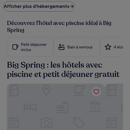
plus
Afficher plus d’hébergements
bas
trouvé
au
Découvrez l’hôtel avec piscine idéal à Big
cours
des
Spring
24 dernières
heures
sur
Petit déjeuner
Bain à remous
4 étoiles
la
inclus
base
d’un
Big Spring : les hôtels avec
séjour
d’une
piscine et petit déjeuner gratuit
nuit
pour
2 adultes.
La Quinta Inn & Suites by Wyndham Big Spring
Hampton Inn
Les
prix
et
la
disponibilité
sont
susceptibles
de