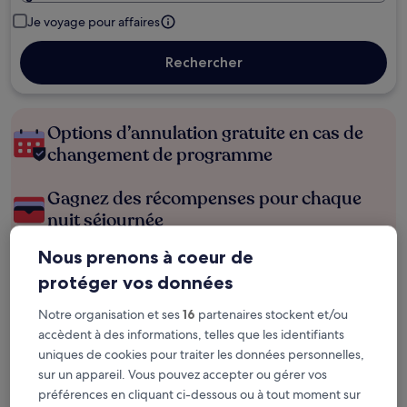
Je voyage pour affaires
Rechercher
Options d’annulation gratuite en cas de
changement de programme
Gagnez des récompenses pour chaque
nuit séjournée
Nous prenons à coeur de
Économisez plus grâce aux Prix membres
protéger vos données
Notre organisation et ses
16
partenaires stockent et/ou
accèdent à des informations, telles que les identifiants
Consultez les prix pour ces dates
uniques de cookies pour traiter les données personnelles,
sur un appareil. Vous pouvez accepter ou gérer vos
Ce soir
Demain
préférences en cliquant ci-dessous ou à tout moment sur
6 août - 7 août
7 août - 8 août