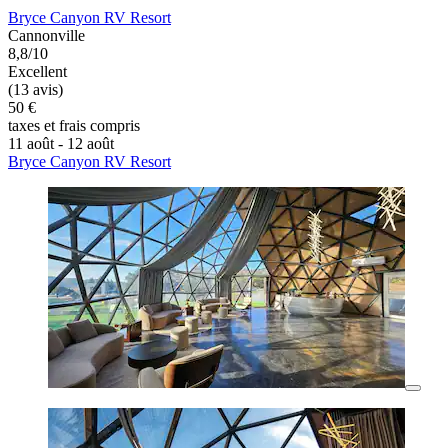
Bryce Canyon RV Resort
Cannonville
8,8/10
Excellent
(13 avis)
50 €
taxes et frais compris
11 août - 12 août
Bryce Canyon RV Resort