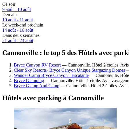
Ce soir
9 août - 10 août
Demain
10 août - 11 août
Le week-end prochain
14 août - 16 août
Dans deux semaines
21 août - 23 août
Cannonville : le top 5 des Hôtels avec park
Bryce Canyon RV Resort
— Cannonville. Hôtel 2 étoiles. Avis
Clear Sky Resorts- Bryce Canyon Unique Stargazing Domes
— 
Wander Camp Bryce Canyon - Escalante
— Cannonville. Hôtel 
Bryce Glamping
— Cannonville. Hôtel 1 étoile. Avis voyageur
Bryce Glamp And Camp
— Cannonville. Hôtel 2 étoiles. Avis
Hôtels avec parking à Cannonville