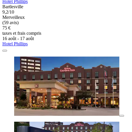
Hotel Phillips
Bartlesville
9,2/10
Merveilleux
(59 avis)
75 €
taxes et frais compris
16 août - 17 août
Hotel Phillips