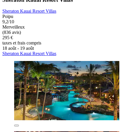
Sheraton Kauai Resort Villas
Poipu
9,2/10
Merveilleux
(836 avis)
295 €
taxes et frais compris
18 août - 19 août
Sheraton Kauai Resort Villas