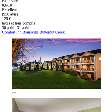
Blairsville
8,6/10
Excellent
(950 avis)
125 €
taxes et frais compris
30 août - 31 août
Comfort Inn Blairsville Butternut Creek