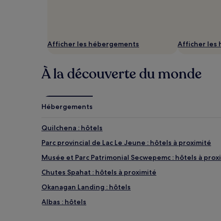
changer.
Des
conditions
supplémentaires
peuvent
Afficher les hébergements
Afficher le
s’appliquer.
À la découverte du monde
Hébergements
Quilchena : hôtels
Parc provincial de Lac Le Jeune : hôtels à proximité
Musée et Parc Patrimonial Secwepemc : hôtels à prox
Chutes Spahat : hôtels à proximité
Okanagan Landing : hôtels
Albas : hôtels
Canoe : hôtels