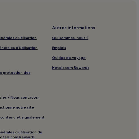
ôtels à proximité
ires
king
Autres informations
it-déjeuner gratuit
nérales d’utilisation
Qui sommes-nous ?
nérales d’Utilisation
Emplois
s
Guides de voyage
Hotels.com Rewards
entre de fitness
 la protection des
ales / Nous contacter
res
tionne notre site
e contenu et signalement
 proximité
nérales d’utilisation du
otels.com Rewards