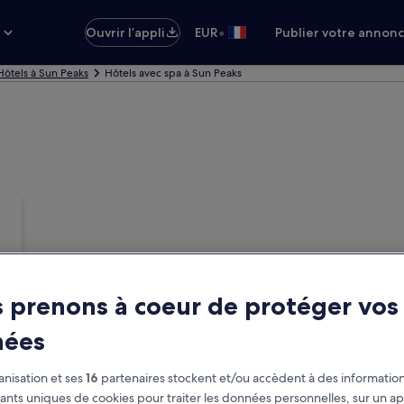
•
s
Ouvrir l’appli
EUR
Publier votre annon
Hôtels à Sun Peaks
Hôtels avec spa à Sun Peaks
 prenons à coeur de protéger vos
nées
nisation et ses
16
partenaires stockent et/ou accèdent à des information
fiants uniques de cookies pour traiter les données personnelles, sur un ap