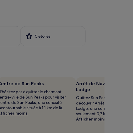
5 étoiles
Centre de Sun Peaks
Arrêt de Navette du Vill
Lodge
'hésitez pas à quitter le charmant
entre-ville de Sun Peaks pour visiter
Quittez Sun Peaks et son centr
entre de Sun Peaks, une curiosité
découvrir Arrêt de Navette du 
ncontournable située à 1,1 km de là.
Lodge, une curiosité sympa sit
fficher moins
seulement 0,7 km de là.
Afficher moins