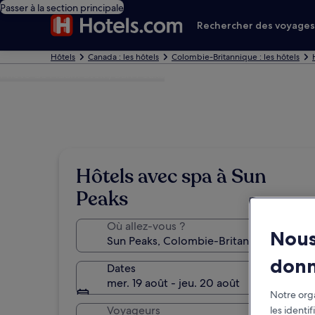
Passer à la section principale
Rechercher des voyage
Hôtels
Canada : les hôtels
Colombie-Britannique : les hôtels
Photo de Adam Stein/Sun Peaks
Hôtels avec spa à Sun
Peaks
Où allez-vous ?
Nous
don
Dates
mer. 19 août - jeu. 20 août
Notre orga
Voyageurs
les identi