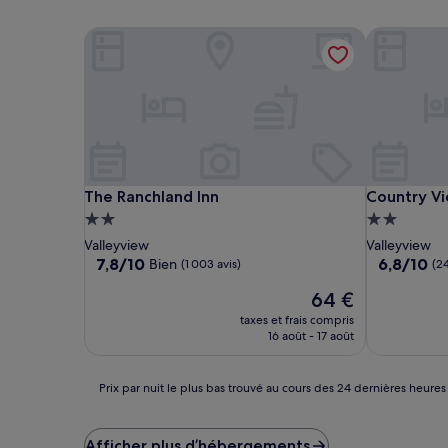
The Ranchland Inn
Country Vi
The Ranchland Inn
Country Vi
The Ranchland Inn
Country Vi
Hébergement
Hébergem
2.0 étoiles
2.0 étoiles
Valleyview
Valleyview
7.8
6.8
7,8/10
6,8/10
Bien
(1 003 avis)
(24
sur
sur
Le
64 €
10,
10,
nouveau
Bien,
(248 avis)
taxes et frais compris
prix
(1 003 avis)
16 août - 17 août
est
de
64 €
Prix
Prix par nuit le plus bas trouvé au cours des 24 dernières heures
par
nuit
le
Afficher plus d’hébergements