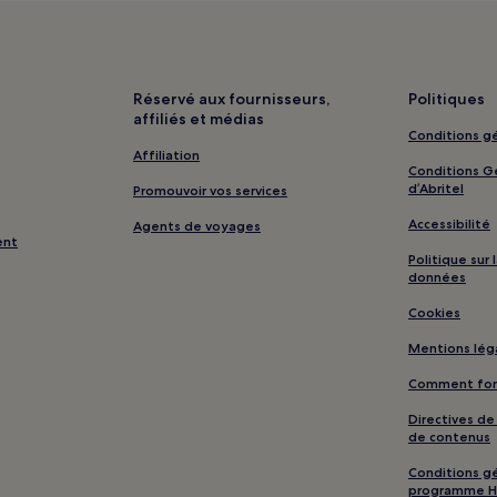
à proximité
Parc provincial de Yard Creek : h
Sun Peaks : hôtels Hôtels d’affa
Vernon : hôtels Hôtels avec par
Réservé aux fournisseurs,
Politiques
affiliés et médias
Vernon : hôtels Hôtels avec pet
Conditions gé
pagnie
Vernon : Motels
Affiliation
Conditions Gé
Vernon : hôtels Hôtels d’affaire
d’Abritel
Promouvoir vos services
Fintry : hôtels
Accessibilité
Agents de voyages
ent
Kamloops : hôtels Hôtels avec c
Politique sur
données
Kamloops : Motels
Cookies
Kamloops : hôtels 2 étoiles
Mentions lég
Kamloops : hôtels Hôtels d’affai
Comment fonc
Kamloops : hôtels Hôtels au ski
Directives d
Kamloops : hôtels à proximité
de contenus
Rivershore Golf Links : hôtels à
Conditions gé
Clearwater : hôtels
programme H