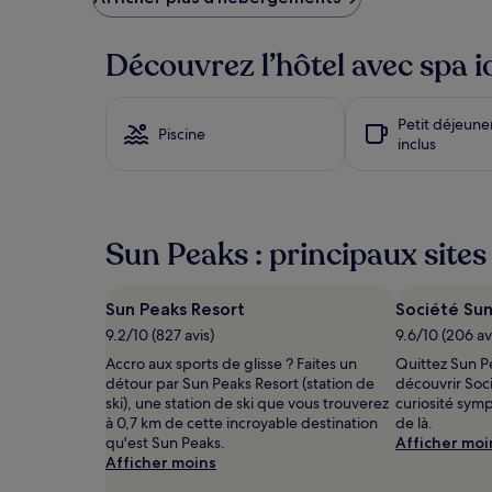
plus
bas
trouvé
Découvrez l’hôtel avec spa i
au
cours
des
Petit déjeune
24 dernières
Piscine
inclus
heures
sur
la
base
d’un
Sun Peaks : principaux sites 
séjour
d’une
nuit
Sun Peaks Resort
Société Su
pour
2 adultes.
9.2/10 (827 avis)
9.6/10 (206 av
Les
Accro aux sports de glisse ? Faites un
Quittez Sun Pe
prix
détour par Sun Peaks Resort (station de
découvrir Soc
et
ski), une station de ski que vous trouverez
curiosité sym
la
à 0,7 km de cette incroyable destination
de là.
disponibilité
qu'est Sun Peaks.
Afficher moi
sont
Afficher moins
susceptibles
de