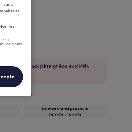
t sur la
tenaires et
lon les
il pour
nnalisés, mesure
Économisez plus grâce aux Prix
membres
ccepte
Le week-end prochain
14 août - 16 août