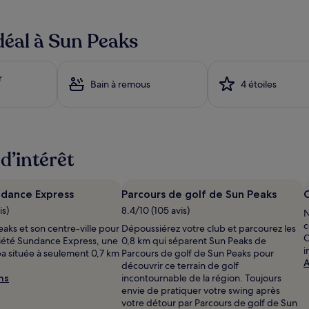
déal à Sun Peaks
r
Bain à remous
4 étoiles
d’intérêt
ndance Express
Parcours de golf de Sun Peaks
is)
8.4/10 (105 avis)
N
c
aks et son centre-ville pour
Dépoussiérez votre club et parcourez les
C
iété Sundance Express, une
0,8 km qui séparent Sun Peaks de
i
pa située à seulement 0,7 km
Parcours de golf de Sun Peaks pour
A
découvrir ce terrain de golf
ns
incontournable de la région. Toujours
envie de pratiquer votre swing après
votre détour par Parcours de golf de Sun