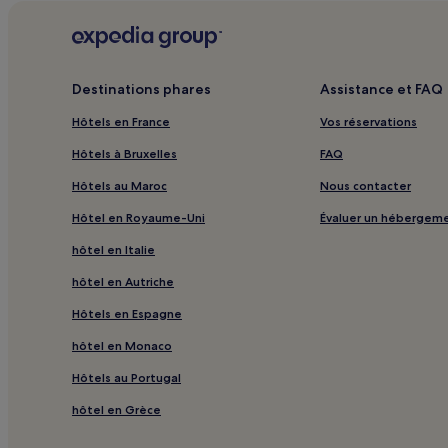
Parc Provincial de la Rivière North Thompson : hôtels 
Sun Peaks : hôtels Hôtels de luxe
Sun Peaks : hôtels Hôtels au ski
Destinations phares
Assistance et FAQ
Vernon : hôtels Hôtels avec centre de fitness
Hôtels en France
Vos réservations
Vernon : hôtels Hôtels acceptant les animaux de com
Hôtels à Bruxelles
FAQ
Vernon : hôtels 3 étoiles
Hôtels au Maroc
Nous contacter
Vernon : hôtels Hôtels LGBTQIA+ friendly
Hôtel en Royaume-Uni
Évaluer un hébergem
Kamloops : hôtels Hôtels avec piscine
hôtel en Italie
Kamloops : hôtels Hôtels avec petit-déjeuner gratuit
hôtel en Autriche
Kamloops : hôtels Hôtels pas chers
Hôtels en Espagne
Kamloops : hôtels 3 étoiles
hôtel en Monaco
Kamloops : hôtels Hôtels familiaux
Hôtels au Portugal
Kamloops : hôtels
Harper Mountain : hôtels à proximité
hôtel en Grèce
Clearwater : Motels