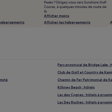
Peaks ? Dirigez-vous vers Sunshore Golf
Course, à quelques minutes de route de
là.
Afficher moins
s hébergements
Afficher les hébergements
A
Parc provincial de Bridge Lake : 
Club de Golf et Country de Kaml
imité
Chemin de Fer Patrimonial de Ka
Killiney Beach : hôtels
Lac des Cygnes : hôtels à proxim
Lac Des Roches : hôtels à proxim
Parc Provincial de la Plage d'Arg