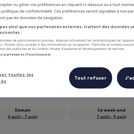
cepter ou gérer vos préférences en cliquant ci-dessous ou à tout momen
 politique de confidentialité. Ces préférences seront signalées à nos par
ont pas les données de navigation.
pes ainsi que nos partenaires externes, traitent des données se
 suivantes :
 données de géolocalisation précises. Analyser activement les caractéristiques de l’appare
tion. Stocker et/ou accéder à des informations sur un appareil. Publicités et contenu perso
ce des publicités et du contenu, études d’audience et développement de services.
os partenaires (fournisseurs)
as
Gagnez des récompenses pour
chaque nuit séjournée
her toutes les
Tout refuser
J'a
tés
Demain
Ce week-end
6 août - 7 août
7 août - 9 août