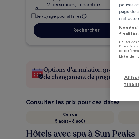
2 personnes, 1 chambre
pouvez ac
page de la
Je voyage pour affaires
n’affecter
Nos équi
Rechercher
finalités
Utiliser des
l’identifica
de performan
Liste de n
Options d’annulation gratuite en c
de changement de programme
Affic
finali
Consultez les prix pour ces dates
Ce soir
5 août - 6 août
Hôtels avec spa à Sun Peaks