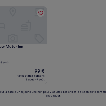
ew Motor Inn
ew Motor Inn
ew Motor Inn
ent
8 avis)
Le
99 €
nouveau
taxes et frais compris
prix
8 août - 9 août
est
de
99 €
 sur la base d’un séjour d’une nuit pour 2 adultes. Les prix et la disponibilité so
s’appliquer.