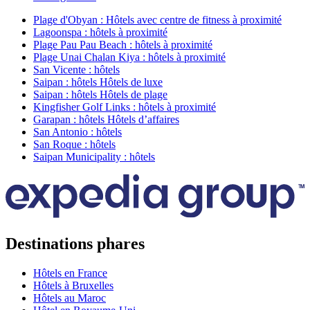
Plage d'Obyan : Hôtels avec centre de fitness à proximité
Lagoonspa : hôtels à proximité
Plage Pau Pau Beach : hôtels à proximité
Plage Unai Chalan Kiya : hôtels à proximité
San Vicente : hôtels
Saipan : hôtels Hôtels de luxe
Saipan : hôtels Hôtels de plage
Kingfisher Golf Links : hôtels à proximité
Garapan : hôtels Hôtels d’affaires
San Antonio : hôtels
San Roque : hôtels
Saipan Municipality : hôtels
Destinations phares
Hôtels en France
Hôtels à Bruxelles
Hôtels au Maroc