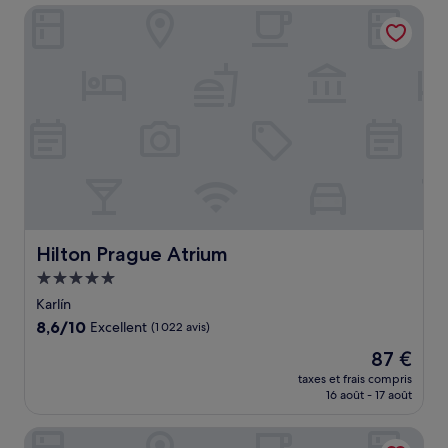
de
Hilton Prague Atrium
195 €
Hilton Prague Atrium
Hilton Prague Atrium
Hébergement
5.0 étoiles
Karlín
8.6
8,6/10
Excellent
(1 022 avis)
sur
Le
87 €
10,
nouveau
Excellent,
taxes et frais compris
prix
16 août - 17 août
(1 022 avis)
est
de
K+K Hotel Fenix
87 €