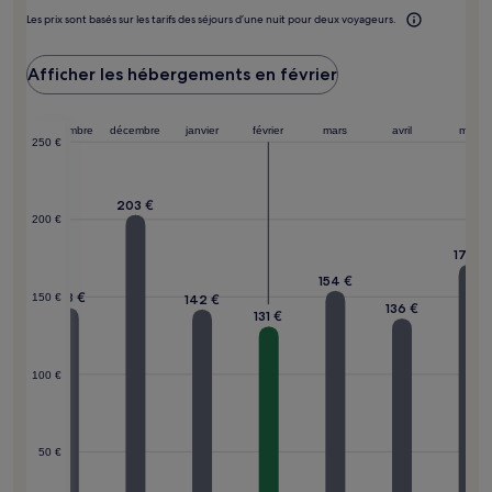
Les prix sont basés sur les tarifs des séjours d’une nuit pour deux voyageurs.
Afficher les hébergements en février
obre
novembre
décembre
janvier
février
mars
avril
mai
250 €
203 €
200 €
4 €
171 €
154 €
143 €
142 €
150 €
136 €
131 €
100 €
50 €