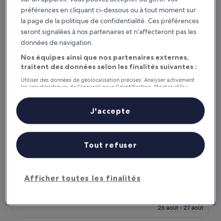
(1 223 avis)
est
préférences en cliquant ci-dessous ou à tout moment sur
de
The Mozart Prague by Accor
la page de la politique de confidentialité. Ces préférences
103 €
seront signalées à nos partenaires et n’affecteront pas les
données de navigation.
Nos équipes ainsi que nos partenaires externes,
traitent des données selon les finalités suivantes :
Utiliser des données de géolocalisation précises. Analyser activement
les caractéristiques de l’appareil pour l’identification. Stocker et/ou
accéder à des informations sur un appareil. Publicités et contenu
personnalisés, mesure de performance des publicités et du contenu,
études d’audience et développement de services.
J'accepte
Liste de nos partenaires (fournisseurs)
The Mozart Prague by Accor
The Mozart Prague by Accor
Tout refuser
Hébergement
5.0 étoiles
Centre-ville de Prague
9.2
9,2/10
Merveilleux
(1 001 avis)
Afficher toutes les finalités
sur
Le
195 €
10,
nouveau
Merveilleux,
taxes et frais compris
prix
26 août - 27 août
(1 001 avis)
est