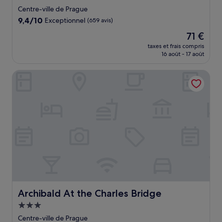
3.0 étoiles
Centre-ville de Prague
9.4
9,4/10
Exceptionnel
(659 avis)
sur
Le
71 €
10,
nouveau
Exceptionnel,
taxes et frais compris
prix
16 août - 17 août
(659 avis)
est
de
Archibald At the Charles Bridge
71 €
Archibald At the Charles Bridge
Archibald At the Charles Bridge
Hébergement
3.0 étoiles
Centre-ville de Prague