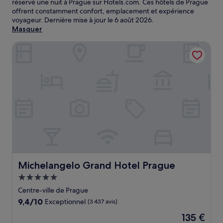
réservé une nuit à Prague sur Hotels.com. Ces hôtels de Prague
offrent constamment confort, emplacement et expérience
voyageur. Dernière mise à jour le
6 août 2026
.
Masquer
Michelangelo Grand Hotel Prague
Michelangelo Grand Hotel Prague
Michelangelo Grand Hotel Prague
Hébergement
5.0 étoiles
Centre-ville de Prague
9.4
9,4/10
Exceptionnel
(3 437 avis)
sur
Le
135 €
10,