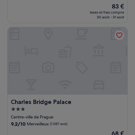
sur
Le
83 €
10,
nouveau
Merveilleux,
taxes et frais compris
prix
30 août - 31 août
(1 005 avis)
est
de
Charles Bridge Palace
83 €
Charles Bridge Palace
Charles Bridge Palace
Hébergement
3.0 étoiles
Centre-ville de Prague
9.2
9,2/10
Merveilleux
(1 087 avis)
sur
Le
68 €
10,