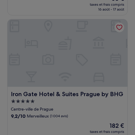
nouveau
Merveilleux,
taxes et frais compris
prix
16 août - 17 août
(1 087 avis)
est
de
Iron Gate Hotel & Suites Prague by BHG
68 €
Iron Gate Hotel & Suites Prague by BHG
Iron Gate Hotel & Suites Prague by BHG
Hébergement
5.0 étoiles
Centre-ville de Prague
9.2
9,2/10
Merveilleux
(1 004 avis)
sur
Le
182 €
10,
nouveau
Merveilleux,
taxes et frais compris