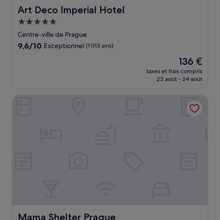
Art Deco Imperial Hotel
Art Deco Imperial Hotel
Hébergement
5.0 étoiles
Centre-ville de Prague
9.6
9,6/10
Exceptionnel
(1 013 avis)
sur
Le
136 €
10,
nouveau
Exceptionnel,
taxes et frais compris
prix
23 août - 24 août
(1 013 avis)
est
de
Mama Shelter Prague
136 €
Mama Shelter Prague
Mama Shelter Prague