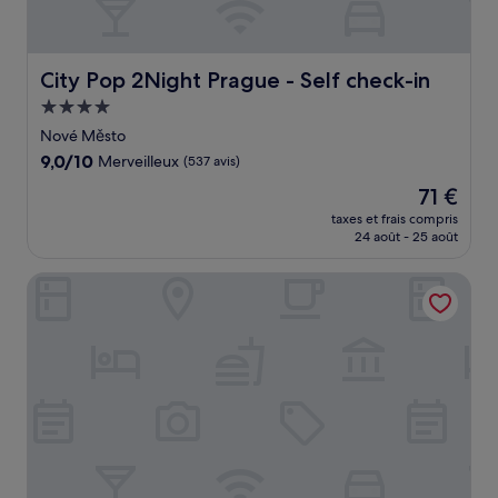
City Pop 2Night Prague - Self check-in
City Pop 2Night Prague - Self check-in
Hébergement
4.0 étoiles
Nové Město
9.0
9,0/10
Merveilleux
(537 avis)
sur
Le
71 €
10,
nouveau
Merveilleux,
taxes et frais compris
prix
24 août - 25 août
(537 avis)
est
de
Unitas Hotel
71 €