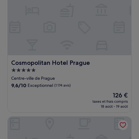
Cosmopolitan Hotel Prague
Cosmopolitan Hotel Prague
Hébergement
5.0 étoiles
Centre-ville de Prague
9.6
9,6/10
Exceptionnel
(1 174 avis)
sur
Le
126 €
10,
nouveau
Exceptionnel,
taxes et frais compris
prix
18 août - 19 août
(1 174 avis)
est
de
Grandior Hotel Prague
126 €