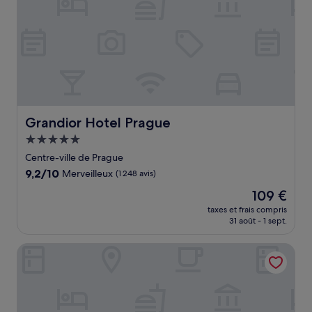
Grandior Hotel Prague
Grandior Hotel Prague
Hébergement
5.0 étoiles
Centre-ville de Prague
9.2
9,2/10
Merveilleux
(1 248 avis)
sur
Le
109 €
10,
nouveau
Merveilleux,
taxes et frais compris
prix
31 août - 1 sept.
(1 248 avis)
est
de
Grandium Hotel Prague
109 €