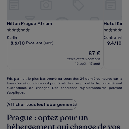
Hilton
Hilton
Hotel
Hilton Prague Atrium
Hotel Kings
Hilton Prague Atrium
Hotel Kings
Prague
Prague
Kings
Hébergement
Hébergeme
Atrium
Atrium
Court
5.0 étoiles
5.0 étoiles
Karlín
Centre-ville 
8.6
9.4
8,6/10
9,4/10
Excellent
Exc
(1022)
sur
sur
Le
87 €
10,
10,
nouveau
Excellent,
Exceptionne
taxes et frais compris
prix
(1022)
(1005)
16 août - 17 août
est
de
87 €
Prix
Prix par nuit le plus bas trouvé au cours des 24 dernières heures sur la
base d’un séjour d’une nuit pour 2 adultes. Les prix et la disponibilité sont
par
susceptibles de changer. Des conditions supplémentaires peuvent
nuit
s’appliquer.
le
plus
Afficher tous les hébergements
bas
trouvé
au
Prague : optez pour un
cours
hébergement qui change de vos
des