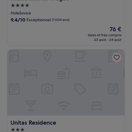
Hébergement
4.0 étoiles
Holešovice
9.4
9,4/10
Exceptionnel
(1 004 avis)
sur
Le
76 €
10,
nouveau
Exceptionnel,
taxes et frais compris
prix
23 août - 24 août
(1 004 avis)
est
de
Unitas Residence
76 €
Unitas Residence
Unitas Residence
Hébergement