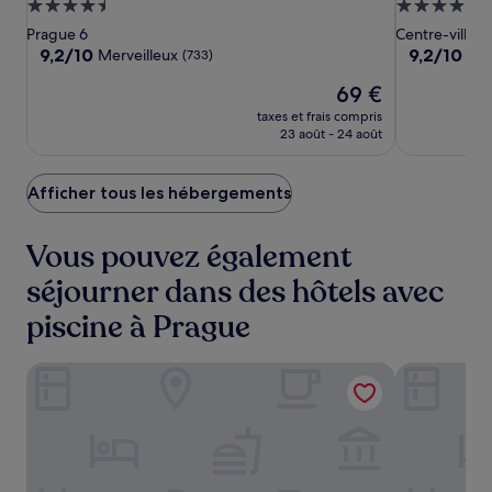
Hotel
Hotel
Hotel
Hébergement
Hébergeme
Prague
Prague
Prague
4.5 étoiles
5.0 étoiles
Prague 6
Centre-ville 
9.2
9.2
9,2/10
9,2/10
Merveilleux
Mer
(733)
sur
sur
Le
69 €
10,
10,
nouveau
Merveilleux,
Merveilleux,
taxes et frais compris
prix
(733)
(1036)
23 août - 24 août
est
de
69 €
Afficher tous les hébergements
Vous pouvez également
séjourner dans des hôtels avec
piscine à Prague
Hilton Prague Atrium
Hotel Kings