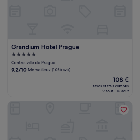
Grandium Hotel Prague
Grandium Hotel Prague
Hébergement
5.0 étoiles
Centre-ville de Prague
9.2
9,2/10
Merveilleux
(1 036 avis)
sur
Le
108 €
10,
nouveau
Merveilleux,
taxes et frais compris
prix
9 août - 10 août
(1 036 avis)
est
de
Hotel Leon D´Oro
108 €