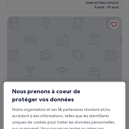
nouveau
Exceptionnel,
taxes et frais compris
prix
9 août - 10 août
(3 437 avis)
est
de
K+K Hotel Central Prague
135 €
K+K Hotel Central Prague
K+K Hotel Central Prague
Nous prenons à coeur de
Hébergement
protéger vos données
4.5 étoiles
Centre-ville de Prague
9.2
9,2/10
Merveilleux
(1 223 avis)
Notre organisation et ses
16
partenaires stockent et/ou
sur
accèdent à des informations, telles que les identifiants
Le
103 €
10,
uniques de cookies pour traiter les données personnelles,
nouveau
Merveilleux,
taxes et frais compris
prix
sur un appareil. Vous pouvez accepter ou gérer vos
23 août - 24 août