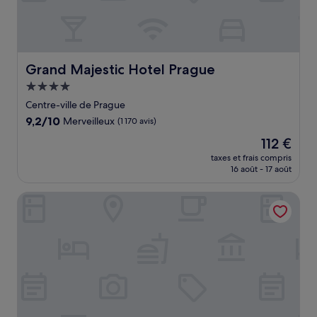
Grand Majestic Hotel Prague
Grand Majestic Hotel Prague
Hébergement
4.0 étoiles
Centre-ville de Prague
9.2
9,2/10
Merveilleux
(1 170 avis)
sur
Le
112 €
10,
nouveau
Merveilleux,
taxes et frais compris
prix
16 août - 17 août
(1 170 avis)
est
de
City Pop 2Night Prague - Self check-in
112 €