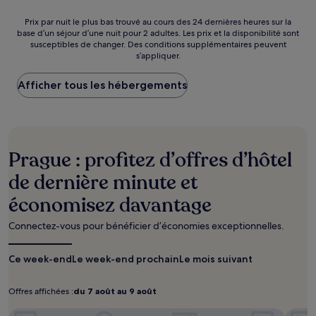
de
103 €
Prix
Prix par nuit le plus bas trouvé au cours des 24 dernières heures sur la
base d’un séjour d’une nuit pour 2 adultes. Les prix et la disponibilité sont
par
susceptibles de changer. Des conditions supplémentaires peuvent
nuit
s’appliquer.
le
plus
Afficher tous les hébergements
bas
trouvé
au
cours
des
24 dernières
Prague : profitez d’offres d’hôtel
heures
sur
de dernière minute et
la
économisez davantage
base
d’un
séjour
Connectez-vous pour bénéficier d’économies exceptionnelles.
d’une
nuit
Ce week-end
Le week-end prochain
Le mois suivant
pour
2 adultes.
Les
Offres affichées :
du 7 août au 9 août
Offres
du
prix
affichées :
7
Michelangelo Grand Hotel Prague
et
Le Pal