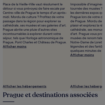
Place de la Vieille-Ville vaut résolument le
Impossible d'imaginer 
détour si vous prévoyez de faire escale par
tournée des musées ? D
Centre-ville de Prague le temps d'un après-
les dernières expos qu'
midi. Mordu de culture ? Profitez de votre
Prague lors de votre dé
passage dans la région pour explorer sa
de Prague. Mordu de cu
cathédrale, ses musées et ses galeries d'art.
plaisir et explorez la ré
Prague abrite une pluie d'autres sites
cathédrale, ses monumen
incontournables à explorer durant votre
d'art. Prague vous prop
séjour, tels que Horloge astronomique de
musées de renom tels q
Prague, Pont Charles et Château de Prague.
Notre-Dame de Lorette
Afficher moins
légendes et des fantôm
quelques minutes de ma
Afficher moins
Afficher les hébergements
Afficher les héberg
Prague et destinations associées