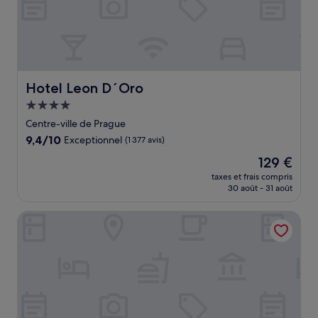
Hotel Leon D´Oro
Hotel Leon D´Oro
Hébergement
4.0 étoiles
Centre-ville de Prague
9.4
9,4/10
Exceptionnel
(1 377 avis)
sur
Le
129 €
10,
nouveau
Exceptionnel,
taxes et frais compris
prix
30 août - 31 août
(1 377 avis)
est
de
Grand Majestic Hotel Prague
129 €