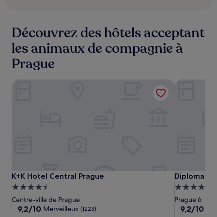
353 €
Découvrez des hôtels acceptant
les animaux de compagnie à
Prague
K+K Hotel Central Prague
Diplomat Ho
K+K
K+K
Diplomat
K+K Hotel Central Prague
Diplomat Ho
K+K Hotel Central Prague
Diplomat H
Hotel
Hotel
Hotel
Hébergement
Hébergeme
Central
Central
Prague
4.5 étoiles
4.5 étoiles
Centre-ville de Prague
Prague 6
Prague
Prague
9.2
9.2
9,2/10
9,2/10
Merveilleux
Mer
(1223)
sur
sur