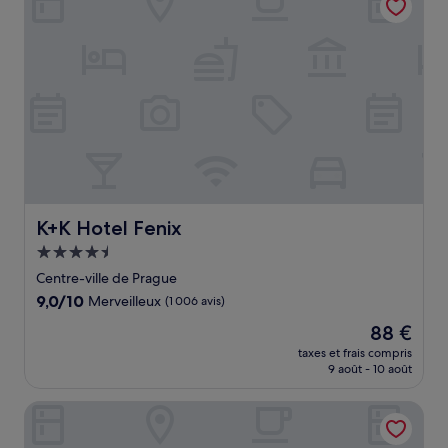
K+K Hotel Fenix
K+K Hotel Fenix
Hébergement
4.5 étoiles
Centre-ville de Prague
9.0
9,0/10
Merveilleux
(1 006 avis)
sur
Le
88 €
10,
nouveau
Merveilleux,
taxes et frais compris
prix
9 août - 10 août
(1 006 avis)
est
de
Cosmopolitan Hotel Prague
88 €