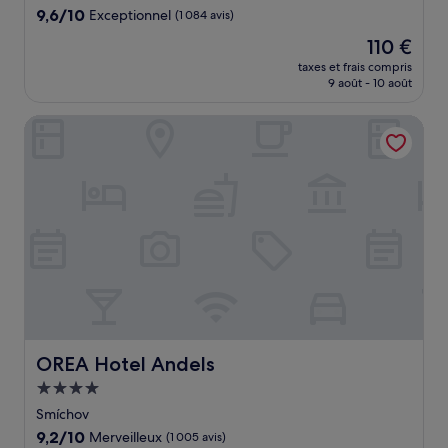
9.6
9,6/10
Exceptionnel
(1 084 avis)
sur
Le
110 €
10,
nouveau
Exceptionnel,
taxes et frais compris
prix
9 août - 10 août
(1 084 avis)
est
de
OREA Hotel Andels
110 €
OREA Hotel Andels
OREA Hotel Andels
Hébergement
4.0 étoiles
Smíchov
9.2
9,2/10
Merveilleux
(1 005 avis)