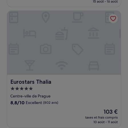
prix
15 août - 16 août
(1 004 avis)
est
de
Eurostars Thalia
182 €
Eurostars Thalia
Eurostars Thalia
Hébergement
5.0 étoiles
Centre-ville de Prague
8.8
8,8/10
Excellent
(802 avis)
sur
Le
103 €
10,
nouveau
Excellent,
taxes et frais compris
prix
10 août - 11 août
(802 avis)
est