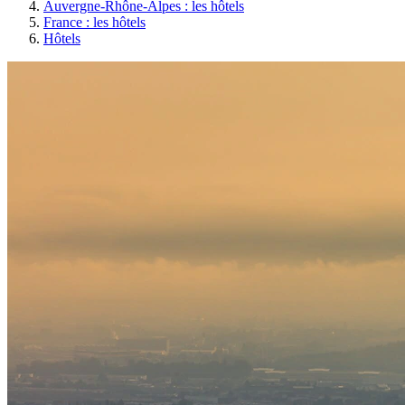
Auvergne-Rhône-Alpes : les hôtels
France : les hôtels
Hôtels