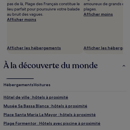
Les
pas de là, Plage des Français constitue le
amoureux de grands espa
prix
lieu parfait pour poursuivre votre balade
plages.
et
au bruit des vagues.
Afficher moins
la
Afficher moins
disponibilité
sont
susceptibles
de
changer.
Afficher les hébergements
Afficher les hébergem
Des
conditions
supplémentaires
À la découverte du monde
peuvent
s’appliquer.
Hébergements
Voitures
Hôtel de ville : hôtels à proximité
Musée Sa Bassa Blanca : hôtels à proximité
Place Santa María La Mayor : hôtels à proximité
Plage Formentor : Hôtels avec piscine à proximité