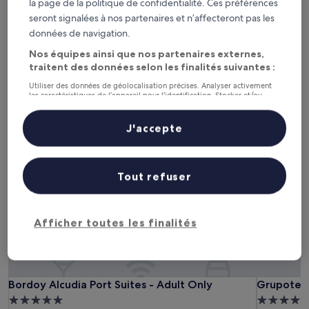
Ce soir
Demain
la page de la politique de confidentialité. Ces préférences
6 août - 7 août
7 août - 8 août
seront signalées à nos partenaires et n’affecteront pas les
données de navigation.
Ce week-end
Le week-end prochain
7 août - 9 août
14 août - 16 août
Nos équipes ainsi que nos partenaires externes,
traitent des données selon les finalités suivantes :
Hôtels avec piscine à Port
Utiliser des données de géolocalisation précises. Analyser activement
les caractéristiques de l’appareil pour l’identification. Stocker et/ou
d’Alcúdia
accéder à des informations sur un appareil. Publicités et contenu
personnalisés, mesure de performance des publicités et du contenu,
études d’audience et développement de services.
J'accepte
Liste de nos partenaires (fournisseurs)
Bordoy Alcudia Port Suites - Adult Only
Grupotel P
Tout refuser
Afficher toutes les finalités
Bordoy Alcudia Port Suites - Adult Only
Grupotel P
Bordoy Alcudia Port Suites - Adult Only
Grupotel 
Hébergement
Hébergem