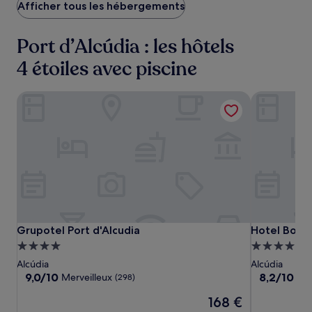
168 €
Afficher tous les hébergements
Port d’Alcúdia : les hôtels
4 étoiles avec piscine
Grupotel Port d'Alcudia
Hotel Bordo
Grupotel
Grupotel
Hotel
Grupotel Port d'Alcudia
Hotel Bordo
Grupotel Port d'Alcudia
Hotel Bordo
Port
Port
Bordoy
Hébergement
Hébergeme
d'Alcudia
d'Alcudia
Alcudia
4.0 étoiles
4.0 étoiles
Alcúdia
Alcúdia
Bay
9.0
8.2
9,0/10
8,2/10
Merveilleux
Trè
(298)
-
sur
sur
Le
168 €
10,
10,
Adults
nouveau