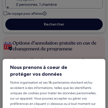
2 personnes, 1 chambre
Je voyage pour affaires
Rechercher
Options d’annulation gratuite en cas de
changement de programme
Gagnez des récompenses pour chaque
nuit séjournée
Nous prenons à coeur de
protéger vos données
Économisez plus grâce aux Prix membres
Notre organisation et ses
16
partenaires stockent et/ou
accèdent à des informations, telles que les identifiants
uniques de cookies pour traiter les données personnelles,
Consultez les prix pour ces dates
sur un appareil. Vous pouvez accepter ou gérer vos
préférences en cliquant ci-dessous ou à tout moment sur