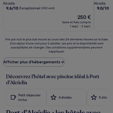
5.0 étoiles
4.0 étoiles
Alcúdia
Alcúdia
9.6
9.0
9,6/10
9,0/10
Exceptionnel
M
(302 avis)
sur
sur
Le
250 €
10,
10,
nouveau
Exceptionnel,
Merveilleu
taxes et frais compris
prix
(302 avis)
(298 avis)
1 sept. - 2 sept.
est
de
250 €
Prix
Prix par nuit le plus bas trouvé au cours des 24 dernières heures sur la base
d’un séjour d’une nuit pour 2 adultes. Les prix et la disponibilité sont
par
susceptibles de changer. Des conditions supplémentaires peuvent
nuit
s’appliquer.
le
plus
Afficher plus d’hébergements
bas
trouvé
au
Découvrez l’hôtel avec piscine idéal à Port
cours
des
d’Alcúdia
24 dernières
heures
sur
Petit déjeuner
4 étoiles
5 étoiles
la
inclus
base
d’un
Port d’Alcúdia : les hôtels avec
séjour