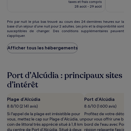
Merveilleux,
Très
Only
taxes et frais compris
prix
(298)
bien,
28 août - 29 août
est
(122)
de
168 €
Prix
Prix par nuit le plus bas trouvé au cours des 24 dernières heures sur la
base d’un séjour d’une nuit pour 2 adultes. Les prix et la disponibilité sont
par
susceptibles de changer. Des conditions supplémentaires peuvent
nuit
s’appliquer.
le
plus
Afficher tous les hébergements
bas
trouvé
au
cours
des
Port d’Alcúdia : principaux sites
24 dernières
heures
d’intérêt
sur
la
base
Plage d’Alcúdia
Port d’Alcúdia
d’un
séjour
8.8/10 (2 141 avis)
8.6/10 (1 600 avis)
d’une
Si l'appel de la plage est irrésistible pour
Profitez de votre détour p
nuit
vous, mettez le cap sur Plage d’Alcúdia, un
pour vous offrir une bala
pour
coin de littoral très apprécié situé à 1,8 km
bord de l'eau avec Port d
2 adultes.
du centre de Port d’Alcúdia. Situé à deux
région relaxante fascine 