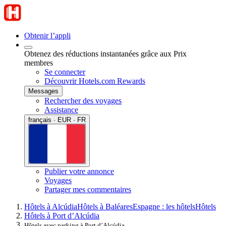
Obtenir l’appli
Obtenez des réductions instantanées grâce aux Prix
membres
Se connecter
Découvrir Hotels.com Rewards
Messages
Rechercher des voyages
Assistance
français · EUR · FR
Publier votre annonce
Voyages
Partager mes commentaires
Hôtels à Alcúdia
Hôtels à Baléares
Espagne : les hôtels
Hôtels
Hôtels à Port d’Alcúdia
Hôtels avec parking à Port d’Alcúdia