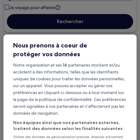
Je voyage pour affaires
Rechercher
Options d’annulation gratuite en cas de
Nous prenons à coeur de
changement de programme
protéger vos données
Notre organisation et ses
16
partenaires stockent et/ou
Gagnez des récompenses pour chaque
accèdent à des informations, telles que les identifiants
nuit séjournée
uniques de cookies pour traiter les données personnelles,
sur un appareil. Vous pouvez accepter ou gérer vos
Économisez plus grâce aux Prix membres
préférences en cliquant ci-dessous ou à tout moment sur
la page de la politique de confidentialité. Ces préférences
seront signalées à nos partenaires et n’affecteront pas les
données de navigation.
Consultez les prix pour ces dates
Nos équipes ainsi que nos partenaires externes,
traitent des données selon les finalités suivantes :
Ce soir
Demain
6 août - 7 août
7 août - 8 août
Utiliser des données de géolocalisation précises. Analyser activement