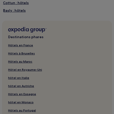
Cottun : hôtels
Basly : hôtels
Secqueville-En-Bessin : hôtels
Louvières : hôtels
Asnières-En-Bessin : hôtels
Destinations phares
Parfouru-Sur-Odon : hôtels
Hôtels en France
Cavigny : hôtels
Hôtels à Bruxelles
Sainte-Honorine-Du-Fay : hôtels
Hôtels au Maroc
Bricqueville : hôtels
Hôtel en Royaume-Uni
Centre Hospitalier Universitaire de Caen : hôtels à proximité
hôtel en Italie
Blay : hôtels
hôtel en Autriche
Baudre : hôtels
Cardonville : hôtels
Hôtels en Espagne
Brémoy : hôtels
hôtel en Monaco
Longueville : hôtels
Hôtels au Portugal