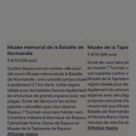
pour
2 adultes.
Les
prix
et
la
disponibilité
sont
susceptibles
Musée mémorial de la Bataille de
Musée de la Tapisser
de
Normandie
9.4/10 (618 avis)
changer.
9.4/10 (674 avis)
Des
Envie de vous faire plaisir
conditions
au musée ? Tournez-vous 
Quittez Bayeux et son centre-ville pour
supplémentaires
son superbe centre-ville p
découvrir Musée mémorial de la Bataille
peuvent
Musée de la Tapisserie d
de Normandie, une curiosité sympa située
s’appliquer.
région idéale pour les ba
à seulement 0,7 km de là. Cette région
également les amoureux 
idéale pour les balades fascine également
espaces avec ses plages.
les amoureux de grands espaces avec ses
propose une pluie d'autr
plages. Envie de découvrir les autres
renom tels que Musée mé
pépites culturelles que vous réserve
Bataille de Normandie et
Bayeux ? Tournez-vous sans hésiter vers
d'Histoire Baron Gérard, 
Cimetière militaire britannique de Bayeux,
minutes de marche de là.
Cathédrale Notre-Dame de Bayeux et
Afficher moins
Musée de la Tapisserie de Bayeux.
Afficher moins