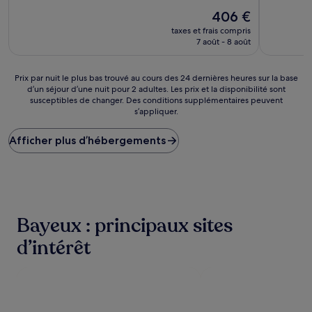
10,
10,
Exceptionnel,
Le
Exception
406 €
(183 avis)
nouveau
(285 avis)
taxes et frais compris
prix
7 août - 8 août
est
de
406 €
Prix
Prix par nuit le plus bas trouvé au cours des 24 dernières heures sur la base
d’un séjour d’une nuit pour 2 adultes. Les prix et la disponibilité sont
par
susceptibles de changer. Des conditions supplémentaires peuvent
nuit
s’appliquer.
le
plus
Afficher plus d’hébergements
bas
trouvé
au
cours
des
24 dernières
heures
Bayeux : principaux sites
sur
la
d’intérêt
base
d’un
séjour
d’une
nuit