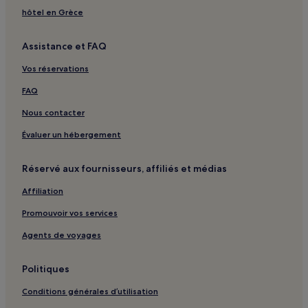
La Luzerne : hôtels
hôtel en Grèce
Neuilly-La-Forêt : hôtels
Assistance et FAQ
Saint-Pierre-Du-Mont : hôtels
Vos réservations
Le Mesnil-au-Grain : hôtels
Montamy : hôtels
FAQ
Vieux : hôtels
Nous contacter
Tournières : hôtels
Évaluer un hébergement
Grentheville : hôtels
Réservé aux fournisseurs, affiliés et médias
Biéville : hôtels
Affiliation
Formigny La Bataille : hôtels
Promouvoir vos services
Les Loges : hôtels
Épinay-Sur-Odon : hôtels
Agents de voyages
Caumont-Sur-Aure : hôtels
Politiques
Le Hom : hôtels
Conditions générales d’utilisation
Juvigny-Sur-Seulles : hôtels