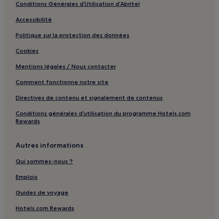
Conditions Générales d’Utilisation d’Abritel
Creully sur Seulles : hôtels
Accessibilité
Caen : hôtels Hôtels avec parking
Politique sur la protection des données
Caen : hôtels Hôtels avec centre de fitness
Caen : hôtels
Cookies
Hérouville-Saint-Clair : hôtels Hôtels avec parking
Mentions légales / Nous contacter
Mondeville : hôtels Hôtels avec parking
Comment fonctionne notre site
Bayeux : hôtels Hôtels avec piscine
Directives de contenu et signalement de contenus
Bayeux : hôtels Hôtels avec parking
Conditions générales d’utilisation du programme Hotels.com
Rewards
Bayeux : hôtels Hôtels avec petit-déjeuner gratuit
Bayeux : Chambres d’hôtes
Autres informations
Bayeux : hôtels 4 étoiles
Qui sommes-nous ?
Bayeux : hôtels
Emplois
Grandcamp-Maisy : hôtels Hôtels avec golf
Guides de voyage
Grandcamp-Maisy : hôtels
Hotels.com Rewards
Carpiquet : hôtels à proximité