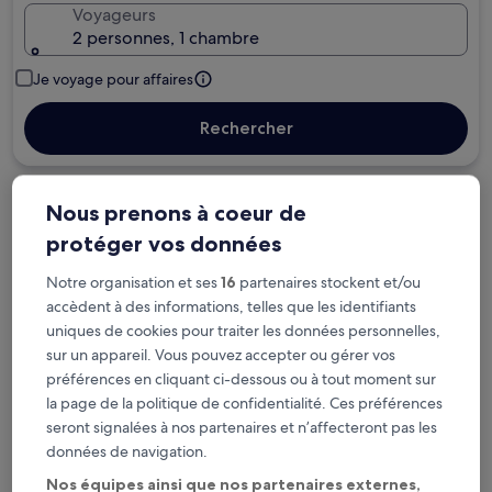
Voyageurs
2 personnes, 1 chambre
Je voyage pour affaires
Rechercher
Options d’annulation gratuite en cas de
Nous prenons à coeur de
changement de programme
protéger vos données
Notre organisation et ses
16
partenaires stockent et/ou
Gagnez des récompenses pour chaque
accèdent à des informations, telles que les identifiants
nuit séjournée
uniques de cookies pour traiter les données personnelles,
sur un appareil. Vous pouvez accepter ou gérer vos
Économisez plus grâce aux Prix membres
préférences en cliquant ci-dessous ou à tout moment sur
la page de la politique de confidentialité. Ces préférences
seront signalées à nos partenaires et n’affecteront pas les
données de navigation.
Consultez les prix pour ces dates
Nos équipes ainsi que nos partenaires externes,