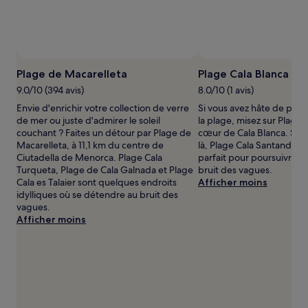
prix
et
la
disponibilité
Photo prise par João Brandão Rodrigues
Phot
sont
Photo
susceptibles
libre
Plage de Macarelleta
Plage Cala Blanca
de
de
9.0/10 (394 avis)
8.0/10 (1 avis)
changer.
droits
Des
Envie d'enrichir votre collection de verre
Si vous avez hâte de pass
prise
conditions
de mer ou juste d'admirer le soleil
la plage, misez sur Plage 
par
supplémentaires
couchant ? Faites un détour par Plage de
cœur de Cala Blanca. Situ
João
peuvent
Macarelleta, à 11,1 km du centre de
là, Plage Cala Santandria c
Brandão
s’appliquer.
Ciutadella de Menorca. Plage Cala
parfait pour poursuivre v
Rodrigues
Turqueta, Plage de Cala Galnada et Plage
bruit des vagues.
Cala es Talaier sont quelques endroits
Afficher moins
idylliques où se détendre au bruit des
vagues.
Afficher moins