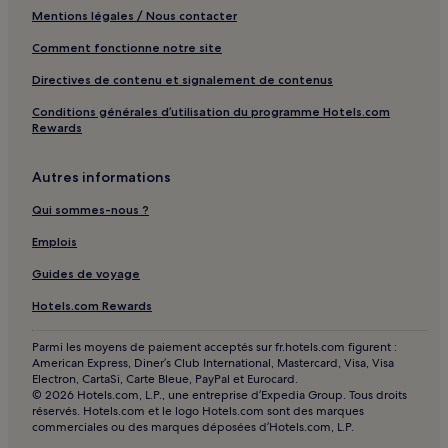
Mentions légales / Nous contacter
Plage Arenal d'en Castell : hôtels à proximité
Comment fonctionne notre site
Cala en Brut : hôtels à proximité
Plage Racó des Mart : hôtels à proximité
Directives de contenu et signalement de contenus
Salairò : hôtels à proximité
Conditions générales d’utilisation du programme Hotels.com
Rewards
Plage de Cala en Porter : hôtels à proximité
Cala Calderer : hôtels à proximité
Autres informations
Plage de Son Xoriguer : hôtels à proximité
Qui sommes-nous ?
Plage Cala Blanca : hôtels à proximité
Emplois
Ciutadella de Menorca : hôtels Hôtels avec parking
Guides de voyage
Ciutadella de Menorca : hôtels Hôtels avec petit-déjeuner
Hotels.com Rewards
gratuit
Ciutadella de Menorca : Appart’hôtels
Parmi les moyens de paiement acceptés sur fr.hotels.com figurent :
American Express, Diner’s Club International, Mastercard, Visa, Visa
Ciutadella de Menorca : Maison d’hôtes
Electron, CartaSi, Carte Bleue, PayPal et Eurocard.
© 2026 Hotels.com, L.P., une entreprise d’Expedia Group. Tous droits
Ciutadella de Menorca : hôtels
réservés. Hotels.com et le logo Hotels.com sont des marques
commerciales ou des marques déposées d’Hotels.com, L.P.
Es Migjorn Gran : hôtels Hôtels de luxe