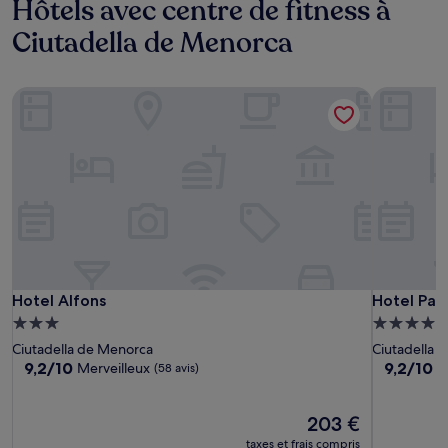
Hôtels avec centre de fitness à
Ciutadella de Menorca
Hotel Alfons
Hotel Patr
Hotel Alfons
Hotel Patr
Hotel Alfons
Hotel Pat
Hébergement
Hébergem
3.0 étoiles
4.0 étoiles
Ciutadella de Menorca
Ciutadella 
9.2
9.2
9,2/10
9,2/10
Merveilleux
M
(58 avis)
sur
sur
10,
10,
Merveilleux,
Le
Merveilleu
203 €
(58 avis)
nouveau
(15 avis)
taxes et frais compris