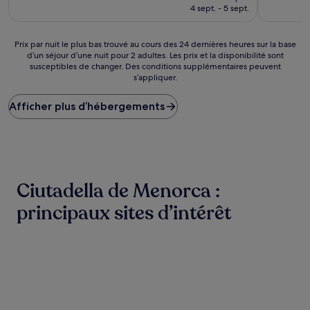
prix
4 sept. - 5 sept.
est
de
203 €
Prix
Prix par nuit le plus bas trouvé au cours des 24 dernières heures sur la base
d’un séjour d’une nuit pour 2 adultes. Les prix et la disponibilité sont
par
susceptibles de changer. Des conditions supplémentaires peuvent
nuit
s’appliquer.
le
plus
Afficher plus d’hébergements
bas
trouvé
au
cours
des
24 dernières
heures
Ciutadella de Menorca :
sur
la
principaux sites d’intérêt
base
d’un
séjour
d’une
nuit
pour
2 adultes.
Les