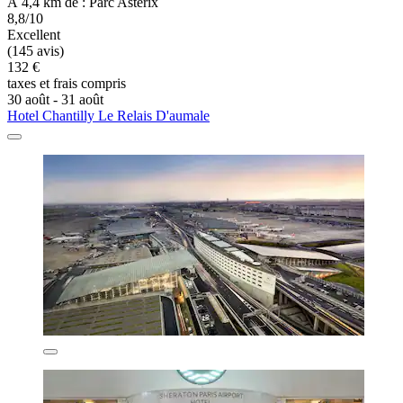
À 4,4 km de : Parc Astérix
8,8/10
Excellent
(145 avis)
132 €
taxes et frais compris
30 août - 31 août
Hotel Chantilly Le Relais D'aumale