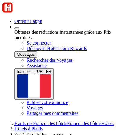
Obtenir l’appli
Obtenez des réductions instantanées grâce aux Prix
membres
Se connecter
Découvrir Hotels.com Rewards
Messages
Rechercher des voyages
Assistance
français · EUR · FR
Publier votre annonce
Voyages
Partager mes commentaires
Hauts-de-France : les hôtels
France : les hôtels
Hôtels
Hôtels à Plailly
Parc Astérix : les hôtels à proximité