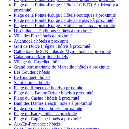
Plage de la Pointe-Rouge : Hôtels LGBTQIA+ friendly à
proximité
Plage de la Pointe-Rouge : Hôtels-boutiques à proximité
Plage de la Pointe-Rouge : Hôtels de plage à proximité
Plage de la Pointe-Rouge : Hôtels familiaux à proximité
Discipline et Traditions : hôtels à proximité
Villa des Flo : hôtels à proximité
Atlantide1 : hôtels à proximité
Golf de Dolce Frégate : hôtels à proximité
Cathédrale de St Nicolas de Myre : hôtels à proximité
Calanque de Morgiou : hôtels
Village du Castellet : hôtels
Grand port maritime de Marseille : hôtels à proximité
Les Goudes : hôtels
Le Liouquet : hôtels
Saint-Côme : hôtels
Plage de Rènecros : hôtels à proximité
Plage de la Bonne Brise : hôtels à proximité
Plage du Casino : hôtels à proximité
Bain des Dames Beach : hôtels à proximité
Plage d'Eden Roc : hôtels à proximité
Plage du Barry : hôtels à proximité
Plage du Capélan : hôtels à proximité
Aix-En-Provence : hôtels