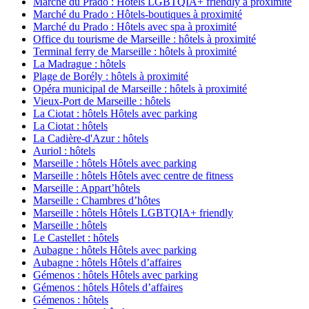
Marché du Prado : Hôtels LGBTQIA+ friendly à proximité
Marché du Prado : Hôtels-boutiques à proximité
Marché du Prado : Hôtels avec spa à proximité
Office du tourisme de Marseille : hôtels à proximité
Terminal ferry de Marseille : hôtels à proximité
La Madrague : hôtels
Plage de Borély : hôtels à proximité
Opéra municipal de Marseille : hôtels à proximité
Vieux-Port de Marseille : hôtels
La Ciotat : hôtels Hôtels avec parking
La Ciotat : hôtels
La Cadière-d'Azur : hôtels
Auriol : hôtels
Marseille : hôtels Hôtels avec parking
Marseille : hôtels Hôtels avec centre de fitness
Marseille : Appart’hôtels
Marseille : Chambres d’hôtes
Marseille : hôtels Hôtels LGBTQIA+ friendly
Marseille : hôtels
Le Castellet : hôtels
Aubagne : hôtels Hôtels avec parking
Aubagne : hôtels Hôtels d’affaires
Gémenos : hôtels Hôtels avec parking
Gémenos : hôtels Hôtels d’affaires
Gémenos : hôtels