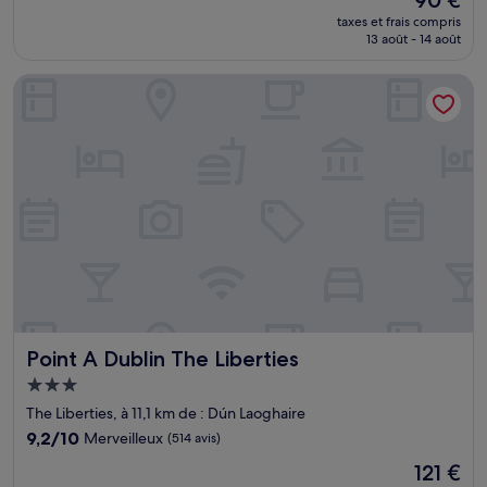
10,
nouveau
Très
taxes et frais compris
prix
13 août - 14 août
bien,
est
(1 610 avis)
de
Point A Dublin The Liberties
90 €
Point A Dublin The Liberties
Point A Dublin The Liberties
Hébergement
3.0 étoiles
The Liberties, à 11,1 km de : Dún Laoghaire
9.2
9,2/10
Merveilleux
(514 avis)
sur
Le
121 €
10,