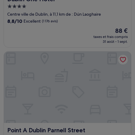
Hébergement
4.0 étoiles
Centre ville de Dublin, à 11,1 km de : Dún Laoghaire
8.8
8,8/10
Excellent
(1 176 avis)
sur
Le
88 €
10,
nouveau
Excellent,
taxes et frais compris
prix
31 août - 1 sept.
(1 176 avis)
est
de
Point A Dublin Parnell Street
88 €
Point A Dublin Parnell Street
Point A Dublin Parnell Street