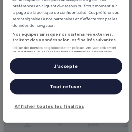
préférences en cliquant ci-dessous ou à tout moment sur
Clink i Lár
la page de la politique de confidentialité. Ces préférences
Clink i Lár
seront signalées à nos partenaires et n’affecteront pas les
Hébergement
données de navigation.
2.0 étoiles
Centre ville de Dublin, à 10,5 km de : Dún Laoghaire
Nos équipes ainsi que nos partenaires externes,
8.6
8,6/10
Excellent
(1 308 avis)
sur
traitent des données selon les finalités suivantes :
Le
109 €
10,
Utiliser des données de géolocalisation précises. Analyser activement
nouveau
Excellent,
taxes et frais compris
les caractéristiques de l’appareil pour l’identification. Stocker et/ou
prix
16 août - 17 août
(1 308 avis)
accéder à des informations sur un appareil. Publicités et contenu
est
personnalisés, mesure de performance des publicités et du contenu,
de
études d’audience et développement de services.
J'accepte
Marlin Hotel Stephens Green
109 €
Liste de nos partenaires (fournisseurs)
Tout refuser
Afficher toutes les finalités