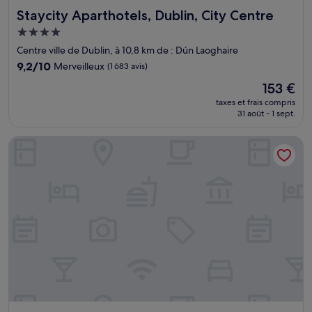
Staycity Aparthotels, Dublin, City Centre
Staycity Aparthotels, Dublin, City Centre
Hébergement
4.0 étoiles
Centre ville de Dublin, à 10,8 km de : Dún Laoghaire
9.2
9,2/10
Merveilleux
(1 683 avis)
sur
Le
153 €
10,
nouveau
Merveilleux,
taxes et frais compris
prix
31 août - 1 sept.
(1 683 avis)
est
de
Hotel Riu Plaza The Gresham Dublin
153 €