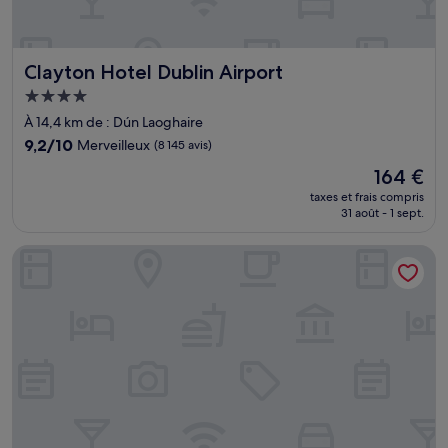
Clayton Hotel Dublin Airport
Clayton Hotel Dublin Airport
Hébergement
4.0 étoiles
À 14,4 km de : Dún Laoghaire
9.2
9,2/10
Merveilleux
(8 145 avis)
sur
Le
164 €
10,
nouveau
Merveilleux,
taxes et frais compris
prix
31 août - 1 sept.
(8 145 avis)
est
de
Ruby Molly Hotel Dublin by IHG
164 €