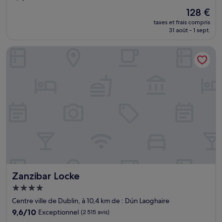
sur
Le
128 €
10,
nouveau
Merveilleux,
taxes et frais compris
prix
31 août - 1 sept.
(1 132 avis)
est
de
Zanzibar Locke
128 €
Zanzibar Locke
Zanzibar Locke
Hébergement
4.0 étoiles
Centre ville de Dublin, à 10,4 km de : Dún Laoghaire
9.6
9,6/10
Exceptionnel
(2 515 avis)
sur