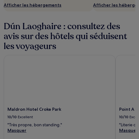
Afficher les hébergements
Afficher les héberg
Dún Laoghaire : consultez des
avis sur des hôtels qui séduisent
les voyageurs
Maldron Hotel Croke Park
Point A Du
Maldron Hotel Croke Park
Point A D
10/10
Excellent
10/10
Excel
"Très propre, bon standing."
"Literie d
Masquer
Masquer