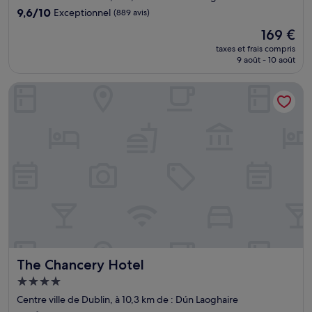
9.6
9,6/10
Exceptionnel
(889 avis)
sur
Le
169 €
10,
nouveau
Exceptionnel,
taxes et frais compris
prix
9 août - 10 août
(889 avis)
est
de
The Chancery Hotel
169 €
The Chancery Hotel
The Chancery Hotel
Hébergement
4.0 étoiles
Centre ville de Dublin, à 10,3 km de : Dún Laoghaire