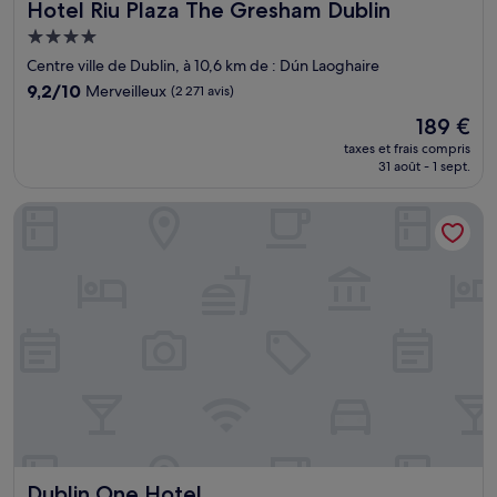
Hotel Riu Plaza The Gresham Dublin
Hotel Riu Plaza The Gresham Dublin
Hébergement
4.0 étoiles
Centre ville de Dublin, à 10,6 km de : Dún Laoghaire
9.2
9,2/10
Merveilleux
(2 271 avis)
sur
Le
189 €
10,
nouveau
Merveilleux,
taxes et frais compris
prix
31 août - 1 sept.
(2 271 avis)
est
de
Dublin One Hotel
189 €
Dublin One Hotel
Dublin One Hotel