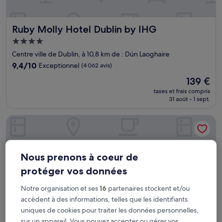
Ruby Molly Hotel Dublin by IHG
Ruby Molly Hotel Dublin by IHG
Hébergement
4.0 étoiles
Centre ville de Dublin, à 10,8 km de : Dún Laoghaire
9.4
9,4/10
Exceptionnel
(4 062 avis)
sur
Le
139 €
10,
nouveau
Exceptionnel,
taxes et frais compris
prix
31 août - 1 sept.
(4 062 avis)
est
de
Clink i Lár
139 €
Nous prenons à coeur de
protéger vos données
Notre organisation et ses
16
partenaires stockent et/ou
accèdent à des informations, telles que les identifiants
uniques de cookies pour traiter les données personnelles,
sur un appareil. Vous pouvez accepter ou gérer vos