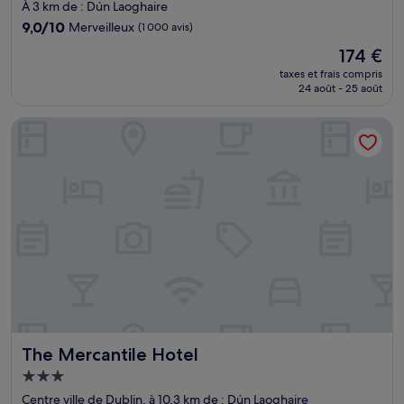
4.0 étoiles
À 3 km de : Dún Laoghaire
9.0
9,0/10
Merveilleux
(1 000 avis)
sur
Le
174 €
10,
nouveau
Merveilleux,
taxes et frais compris
prix
24 août - 25 août
(1 000 avis)
est
de
The Mercantile Hotel
174 €
The Mercantile Hotel
The Mercantile Hotel
Hébergement
3.0 étoiles
Centre ville de Dublin, à 10,3 km de : Dún Laoghaire