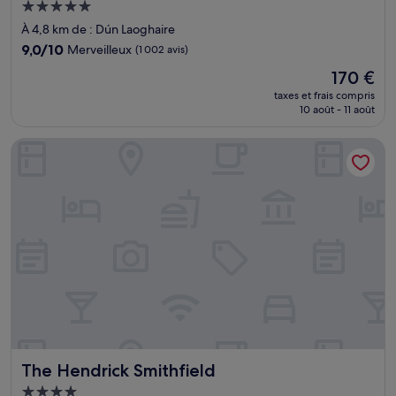
Hébergement
5.0 étoiles
À 4,8 km de : Dún Laoghaire
9.0
9,0/10
Merveilleux
(1 002 avis)
sur
Le
170 €
10,
nouveau
Merveilleux,
taxes et frais compris
prix
10 août - 11 août
(1 002 avis)
est
de
The Hendrick Smithfield
170 €
The Hendrick Smithfield
The Hendrick Smithfield
Hébergement