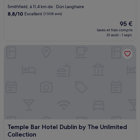
4.0 étoiles
Smithfield, à 11,4 km de : Dún Laoghaire
8.8
8,8/10
Excellent
(1 008 avis)
sur
Le
95 €
10,
nouveau
Excellent,
taxes et frais compris
prix
31 août - 1 sept.
(1 008 avis)
est
de
Temple Bar Hotel Dublin by The Unlimited Collection
95 €
Temple Bar Hotel Dublin by The Unlimited Collection
Temple Bar Hotel Dublin by The Unlimited
Collection