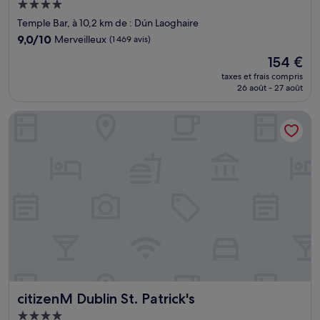
Hébergement
4.0 étoiles
Temple Bar, à 10,2 km de : Dún Laoghaire
9.0
9,0/10
Merveilleux
(1 469 avis)
sur
Le
154 €
10,
nouveau
Merveilleux,
taxes et frais compris
prix
26 août - 27 août
(1 469 avis)
est
de
citizenM Dublin St. Patrick's
154 €
citizenM Dublin St. Patrick's
citizenM Dublin St. Patrick's
Hébergement