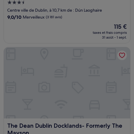
Hébergement
3.5 étoiles
Centre ville de Dublin, à 10,7 km de : Dún Laoghaire
9.0
9,0/10
Merveilleux
(3 181 avis)
sur
Le
115 €
10,
nouveau
Merveilleux,
taxes et frais compris
prix
31 août - 1 sept.
(3 181 avis)
est
de
The Dean Dublin Docklands- Formerly The Mayson
115 €
The Dean Dublin Docklands- Formerly The Mayson
The Dean Dublin Docklands- Formerly The
Mayson