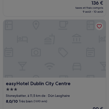
Le
136 €
10,
nouveau
Exceptionnel,
taxes et frais compris
prix
9 août - 10 août
(2 515 avis)
est
de
easyHotel Dublin City Centre
136 €
easyHotel Dublin City Centre
easyHotel Dublin City Centre
Hébergement
3.0 étoiles
Stoneybatter, à 11,5 km de : Dún Laoghaire
8.0
8,0/10
Très bien
(1 610 avis)
sur
Le
90 €