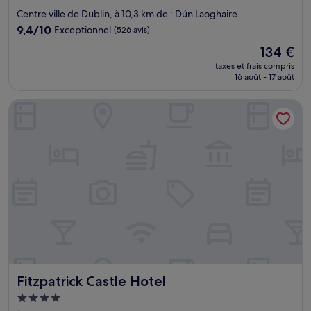
4.0 étoiles
Centre ville de Dublin, à 10,3 km de : Dún Laoghaire
9.4
9,4/10
Exceptionnel
(526 avis)
sur
Le
134 €
10,
nouveau
Exceptionnel,
taxes et frais compris
prix
16 août - 17 août
(526 avis)
est
de
Fitzpatrick Castle Hotel
134 €
Fitzpatrick Castle Hotel
Fitzpatrick Castle Hotel
Hébergement