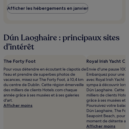
Les
prix
Afficher les hébergements en janvier
et
la
disponibilité
sont
susceptibles
Dún Laoghaire : principaux sites
de
changer.
d’intérêt
Des
conditions
supplémentaires
The Forty Foot
Royal Irish Yacht Cl
peuvent
s’appliquer.
Pour vous détendre en écoutant le clapotis de
Envie d'une pause 100 
l'eau et prendre de superbes photos de
Embarquez pour une bal
vacances, misez sur The Forty Foot, à 10,4 km
avec Royal Irish Yacht 
du centre de Dublin. Cette région émerveille
sympa à découvrir lors 
des milliers de clients Hotels.com chaque
Dún Laoghaire. Cette ré
année grâce à ses musées et à ses galeries
milliers de clients Hot
d'art.
grâce à ses musées et à 
Afficher moins
Poursuivez votre balade
Dún Laoghaire, The Fort
Seapoint Beach, pour p
moment de détente au b
Afficher moins