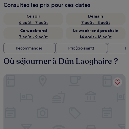
Consultez les prix pour ces dates
Ce soir
Demain
6 août - 7 août
7 août - 8 août
Ce week-end
Le week-end prochain
7 août - 9 août
14 août - 16 août
Recommandés
Prix (croissant)
Di
Où séjourner à Dún Laoghaire ?
Clayton Hotel Dublin Airport