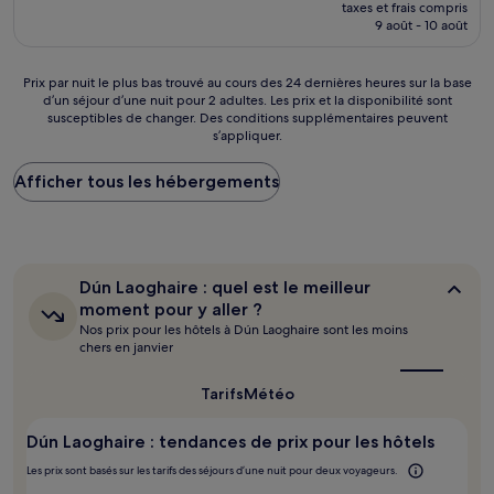
nouveau
Merveilleux,
taxes et frais compris
prix
9 août - 10 août
(514 avis)
est
de
121 €
Prix
Prix par nuit le plus bas trouvé au cours des 24 dernières heures sur la base
d’un séjour d’une nuit pour 2 adultes. Les prix et la disponibilité sont
par
susceptibles de changer. Des conditions supplémentaires peuvent
nuit
s’appliquer.
le
plus
Afficher tous les hébergements
bas
trouvé
au
cours
des
24 dernières
Dún
Dún Laoghaire : quel est le meilleur
heures
Laoghaire :
moment pour y aller ?
sur
quel
Nos prix pour les hôtels à Dún Laoghaire sont les moins
est
la
chers en janvier
le
base
meilleur
d’un
moment
Tarifs
Météo
séjour
pour
d’une
y
nuit
Dún Laoghaire : tendances de prix pour les hôtels
aller ?
pour
Les prix sont basés sur les tarifs des séjours d’une nuit pour deux voyageurs.
2 adultes.