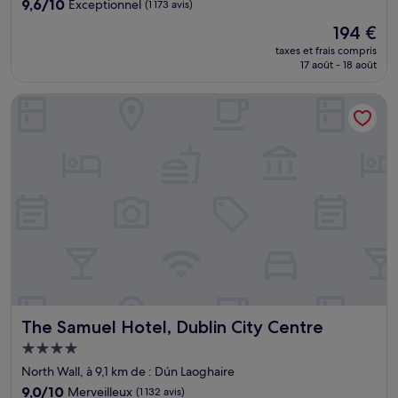
9.6
9,6/10
Exceptionnel
(1 173 avis)
sur
Le
194 €
10,
nouveau
Exceptionnel,
taxes et frais compris
prix
17 août - 18 août
(1 173 avis)
est
de
The Samuel Hotel, Dublin City Centre
194 €
The Samuel Hotel, Dublin City Centre
The Samuel Hotel, Dublin City Centre
Hébergement
4.0 étoiles
North Wall, à 9,1 km de : Dún Laoghaire
9.0
9,0/10
Merveilleux
(1 132 avis)