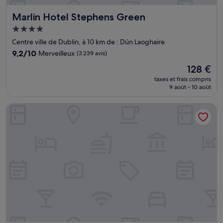
Marlin Hotel Stephens Green
Marlin Hotel Stephens Green
Hébergement
4.0 étoiles
Centre ville de Dublin, à 10 km de : Dún Laoghaire
9.2
9,2/10
Merveilleux
(3 239 avis)
sur
Le
128 €
10,
nouveau
Merveilleux,
taxes et frais compris
prix
9 août - 10 août
(3 239 avis)
est
de
Staycity Aparthotels, Dublin, City Centre
128 €