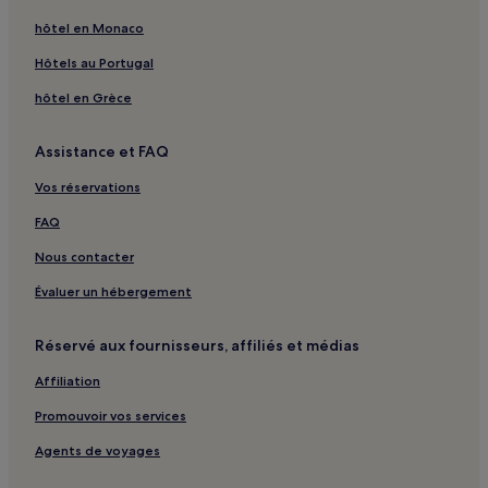
Saint-Hilaire-Les-Monges : hôtels
hôtel en Monaco
Neschers : hôtels
Hôtels au Portugal
Lastic : hôtels
hôtel en Grèce
Brenat : hôtels
Saint-Vincent : hôtels
Assistance et FAQ
Cournols : hôtels
Vos réservations
Gignat : hôtels
FAQ
Collandres : hôtels
Nous contacter
Leyvaux : hôtels
Évaluer un hébergement
Beaulieu : hôtels
Chidrac : hôtels
Réservé aux fournisseurs, affiliés et médias
Verrières : hôtels
Affiliation
Autrac : hôtels
Promouvoir vos services
Fontfreyde : hôtels
Agents de voyages
Nadaillat : hôtels