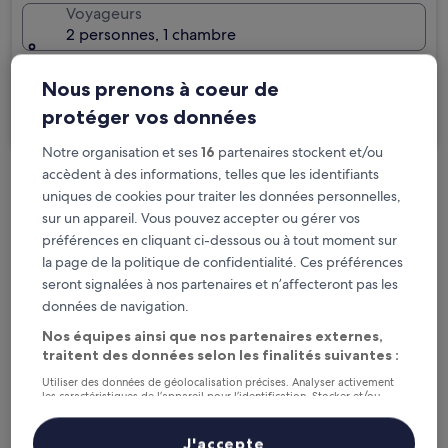
Voyageurs
2 personnes, 1 chambre
Je voyage pour affaires
Nous prenons à coeur de
protéger vos données
Rechercher
Notre organisation et ses
16
partenaires stockent et/ou
accèdent à des informations, telles que les identifiants
Options d’annulation gratuite en cas de
uniques de cookies pour traiter les données personnelles,
changement de programme
sur un appareil. Vous pouvez accepter ou gérer vos
préférences en cliquant ci-dessous ou à tout moment sur
Gagnez des récompenses pour chaque
la page de la politique de confidentialité. Ces préférences
seront signalées à nos partenaires et n’affecteront pas les
nuit séjournée
données de navigation.
Nos équipes ainsi que nos partenaires externes,
Économisez plus grâce aux Prix membres
traitent des données selon les finalités suivantes :
Utiliser des données de géolocalisation précises. Analyser activement
les caractéristiques de l’appareil pour l’identification. Stocker et/ou
accéder à des informations sur un appareil. Publicités et contenu
Consultez les prix pour ces dates
personnalisés, mesure de performance des publicités et du contenu,
études d’audience et développement de services.
J'accepte