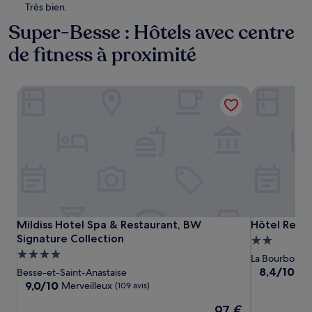
Très bien.
Super-Besse : Hôtels avec centre
de fitness à proximité
Mildiss Hotel Spa & Restaurant, BW Signature Collection
Hôtel Resta
Mildiss Hotel Spa & Restaurant, BW Signature Collection
Hôtel Resta
Mildiss Hotel Spa & Restaurant, BW
Hôtel Resta
Signature Collection
Hébergeme
Hébergement
2.0 étoiles
La Bourboule
4.0 étoiles
8.4
8,4/10
Trè
Besse-et-Saint-Anastaise
sur
9.0
9,0/10
Merveilleux
(109 avis)
10,
sur
Le
Très
97 €
10,