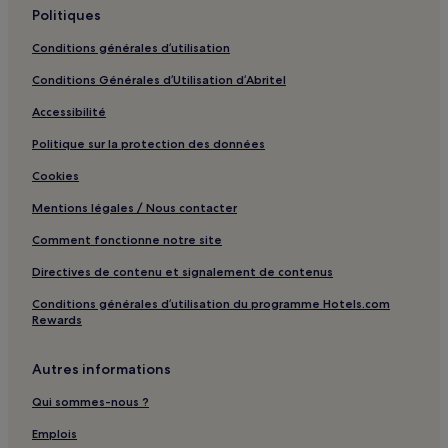
Bromont : hôtels
Politiques
Thermes de Royat : hôtels à proximité
Conditions générales d’utilisation
Aubière : hôtels Hôtels avec parking
Conditions Générales d’Utilisation d’Abritel
Super-Besse : Hôtels avec petit-déjeuner gratuit à
Accessibilité
proximité
Politique sur la protection des données
Super-Besse : Hôtels avec cuisine à proximité
Cookies
Super-Besse : Mobil homes
Mentions légales / Nous contacter
Super-Besse : Maison d’hôtes
Comment fonctionne notre site
Super-Besse : Hôtels pas chers à proximité
Super-Besse : Hôtels de luxe à proximité
Directives de contenu et signalement de contenus
Super-Besse : Hôtels d’affaires à proximité
Conditions générales d’utilisation du programme Hotels.com
Rewards
Super-Besse : Hôtels LGBTQIA+ friendly à proximité
Super-Besse : Hôtels familiaux à proximité
Autres informations
Super-Besse : Hôtels avec spa à proximité
Qui sommes-nous ?
Super-Besse : Hôtels au ski à proximité
Emplois