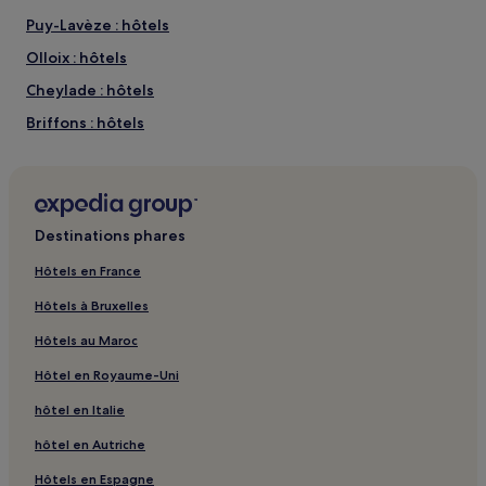
Les
Puy-Lavèze : hôtels
prix
et
Olloix : hôtels
la
Cheylade : hôtels
disponibilité
sont
Briffons : hôtels
susceptibles
de
Plauzat : hôtels
changer.
Fontaines Petrifiantes de Saint-Nectaire : hôtels à
Des
proximité
conditions
supplémentaires
Destinations phares
Centre d'art roman Georges Duby : hôtels à proximité
peuvent
s’appliquer.
Volcan de Lemptégy : hôtels à proximité
Hôtels en France
Télésiège du Pied de la A : hôtels à proximité
Hôtels à Bruxelles
Télésiège La Biche : hôtels à proximité
Hôtels au Maroc
Pardines : hôtels
Hôtel en Royaume-Uni
Ludesse : hôtels
hôtel en Italie
Augnat : hôtels
hôtel en Autriche
Pignols : hôtels
Hôtels en Espagne