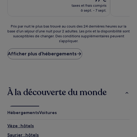
nouveau
bien,
Merveilleux,
taxes et frais compris
prix
(137 avis)
(109 avis)
6 sept. - 7 sept.
est
de
97 €
Prix
Prix par nuit le plus bas trouvé au cours des 24 dernières heures sur la
base d’un séjour d’une nuit pour 2 adultes. Les prix et la disponibilité sont
par
susceptibles de changer. Des conditions supplémentaires peuvent
nuit
s’appliquer.
le
plus
Afficher plus d’hébergements
bas
trouvé
au
cours
des
24 dernières
heures
À la découverte du monde
sur
la
base
d’un
Hébergements
Voitures
séjour
d’une
nuit
Vèze : hôtels
pour
Saurier : hôtels
2 adultes.