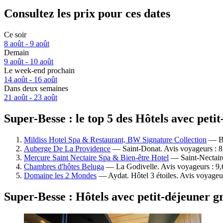
Consultez les prix pour ces dates
Ce soir
8 août - 9 août
Demain
9 août - 10 août
Le week-end prochain
14 août - 16 août
Dans deux semaines
21 août - 23 août
Super-Besse : le top 5 des Hôtels avec peti
Mildiss Hotel Spa & Restaurant, BW Signature Collection
— Bes
Auberge De La Providence
— Saint-Donat. Avis voyageurs : 8
Mercure Saint Nectaire Spa & Bien-être Hotel
— Saint-Nectaire
Chambres d'hôtes Beluga
— La Godivelle. Avis voyageurs : 9,
Domaine les 2 Mondes
— Aydat. Hôtel 3 étoiles. Avis voyageu
Super-Besse : Hôtels avec petit-déjeuner g