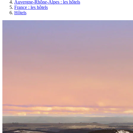
Auvergne-Rhône-Alpes : les hôtels
France : les hôtels
Hôtels