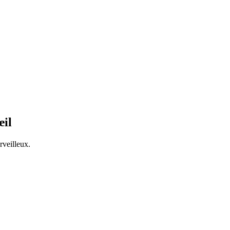
œil
rveilleux.