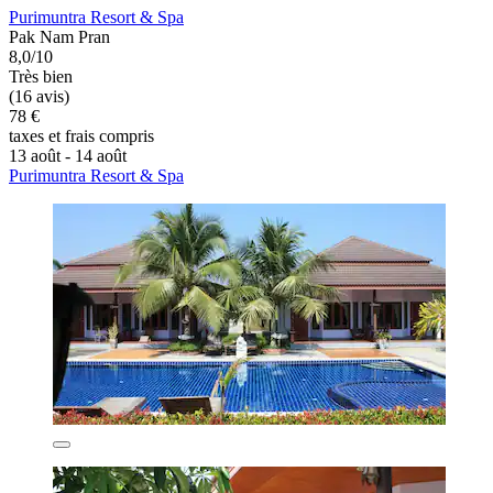
Purimuntra Resort & Spa
Pak Nam Pran
8,0/10
Très bien
(16 avis)
78 €
taxes et frais compris
13 août - 14 août
Purimuntra Resort & Spa