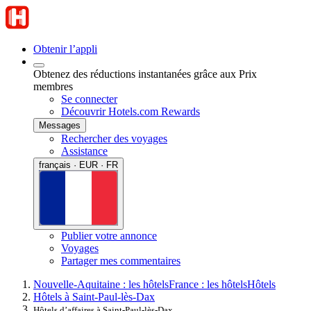
Obtenir l’appli
Obtenez des réductions instantanées grâce aux Prix
membres
Se connecter
Découvrir Hotels.com Rewards
Messages
Rechercher des voyages
Assistance
français · EUR · FR
Publier votre annonce
Voyages
Partager mes commentaires
Nouvelle-Aquitaine : les hôtels
France : les hôtels
Hôtels
Hôtels à Saint-Paul-lès-Dax
Hôtels d’affaires à Saint-Paul-lès-Dax