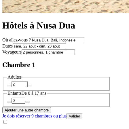
Hôtels à Nusa Dua
Où allez-vous ?
Dates
Voyageurs
Chambre 1
Adultes
Enfants
De 0 à 17 ans
Ajouter une autre chambre
Je dois réserver 9 chambres ou plus
Valider