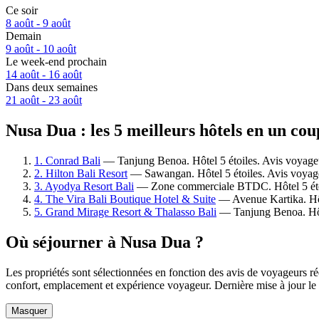
Ce soir
8 août - 9 août
Demain
9 août - 10 août
Le week-end prochain
14 août - 16 août
Dans deux semaines
21 août - 23 août
Nusa Dua : les 5 meilleurs hôtels en un cou
1. Conrad Bali
— Tanjung Benoa. Hôtel 5 étoiles. Avis voyage
2. Hilton Bali Resort
— Sawangan. Hôtel 5 étoiles. Avis voyage
3. Ayodya Resort Bali
— Zone commerciale BTDC. Hôtel 5 étoi
4. The Vira Bali Boutique Hotel & Suite
— Avenue Kartika. Hôt
5. Grand Mirage Resort & Thalasso Bali
— Tanjung Benoa. Hôte
Où séjourner à Nusa Dua ?
Les propriétés sont sélectionnées en fonction des avis de voyageurs r
confort, emplacement et expérience voyageur. Dernière mise à jour le
Masquer