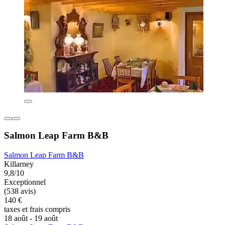
Salmon Leap Farm B&B
Salmon Leap Farm B&B
Killarney
9,8/10
Exceptionnel
(538 avis)
140 €
taxes et frais compris
18 août - 19 août