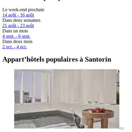
Le week-end prochain
14 août - 16 août
Dans deux semaines
21 août - 23 août
Dans un mois
4 sept. - 6 sept.
Dans deux mois
2 oct. - 4 oct.
Appart’hôtels populaires à Santorin