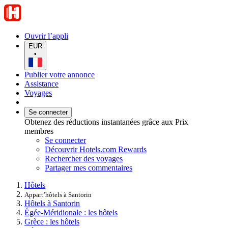
Ouvrir l’appli
EUR
•
Publier votre annonce
Assistance
Voyages
Se connecter
Obtenez des réductions instantanées grâce aux Prix
membres
Se connecter
Découvrir Hotels.com Rewards
Rechercher des voyages
Partager mes commentaires
Hôtels
Appart’hôtels à Santorin
Hôtels à Santorin
Égée-Méridionale : les hôtels
Grèce : les hôtels