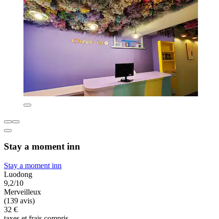
Stay a moment inn
Stay a moment inn
Luodong
9,2/10
Merveilleux
(139 avis)
32 €
taxes et frais compris