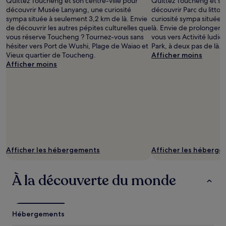
Quittez Toucheng et son centre-ville pour
Quittez Toucheng et son
prise
Des
découvrir Musée Lanyang, une curiosité
découvrir Parc du littor
par
conditions
sympa située à seulement 3,2 km de là. Envie
curiosité sympa située 
Ken
supplémentaires
de découvrir les autres pépites culturelles que
là. Envie de prolonger v
Wei
peuvent
vous réserve Toucheng ? Tournez-vous sans
vous vers Activité lud
s’appliquer.
hésiter vers Port de Wushi, Plage de Waiao et
Park, à deux pas de là.
Vieux quartier de Toucheng.
Afficher moins
Afficher moins
Afficher les hébergements
Afficher les héberg
À la découverte du monde
Hébergements