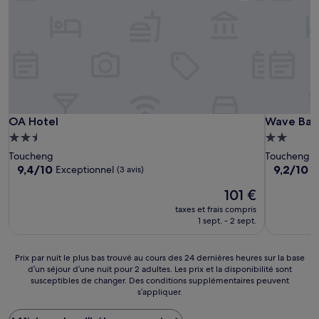
OA Hotel
Wave Back
OA Hotel
Wave Back
Hébergement
Hébergem
2.5 étoiles
2.0 étoiles
Toucheng
Toucheng
9.4
9.2
9,4/10
9,2/10
Exceptionnel
M
(3 avis)
sur
sur
Le
101 €
10,
10,
nouveau
Exceptionnel,
Merveilleu
taxes et frais compris
prix
(3 avis)
(22 avis)
1 sept. - 2 sept.
est
de
101 €
Prix
Prix par nuit le plus bas trouvé au cours des 24 dernières heures sur la base
d’un séjour d’une nuit pour 2 adultes. Les prix et la disponibilité sont
par
susceptibles de changer. Des conditions supplémentaires peuvent
nuit
s’appliquer.
le
plus