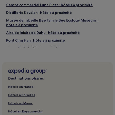
Centre commercial Luna Plaza : hôtels à proximité
Distillerie Kavalan : hôtels à proximité
Musée de l'abeille Bee Family Bee Ecology Museum :
hôtels à proximité
Aire de loisirs de Dahu : hôtels à proximité
Pont Cing Han : hôtels à proximité
Jimmy Park : hôtels à proximité
Musée de l'usine de crayons Lucky Art : hôtels à proximité
Église catholique Saint-Joseph : hôtels à proximité
Parc de dunes de sable de Zhuangwei : hôtels à proximité
Destinations phares
Hui-Hao : hôtels Hôtels avec parking
Pa-Pao : hôtels
Hôtels en France
Xiéhé : hôtels Hôtels avec parking
Hôtels à Bruxelles
Xiéhé : Maison d’hôtes
Hôtels au Maroc
Xiéhé : Chambres d’hôtes
Hôtel en Royaume-Uni