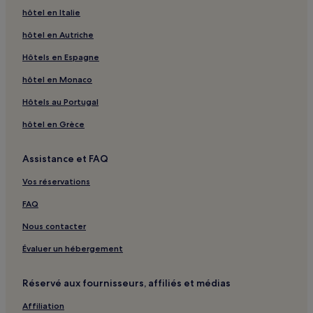
Xiéhé : hôtels Hôtels d’affaires
hôtel en Italie
Xiéhé : hôtels
hôtel en Autriche
Village de Tongle : hôtels
Hôtels en Espagne
Mont Xide : hôtels à proximité
hôtel en Monaco
Mont Fengping : hôtels à proximité
Hôtels au Portugal
Mont Zhuoshui : hôtels à proximité
hôtel en Grèce
Zoo Bambi Land : hôtels à proximité
Yilan : hôtels Hôtels avec parking
Assistance et FAQ
Yilan : hôtels Hôtels d’affaires
Vos réservations
Yilan : hôtels Hôtels familiaux
FAQ
Yilan : hôtels
Nous contacter
Luodong : hôtels Hôtels avec parking
Évaluer un hébergement
Luodong : hôtels Hôtels avec petit-déjeuner gratuit
Luodong : Chambres d’hôtes
Réservé aux fournisseurs, affiliés et médias
Jiaoxi : hôtels Hôtels avec piscine
Affiliation