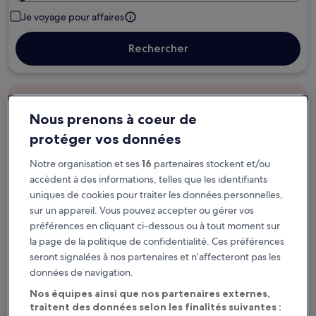
Je voyage pour affaires
Rechercher
Options d’annulation gratuite en cas de
changement de programme
Nous prenons à coeur de
protéger vos données
Gagnez des récompenses pour chaque
Notre organisation et ses
16
partenaires stockent et/ou
nuit séjournée
accèdent à des informations, telles que les identifiants
uniques de cookies pour traiter les données personnelles,
Économisez plus grâce aux Prix membres
sur un appareil. Vous pouvez accepter ou gérer vos
préférences en cliquant ci-dessous ou à tout moment sur
la page de la politique de confidentialité. Ces préférences
seront signalées à nos partenaires et n’affecteront pas les
Consultez les prix pour ces dates
données de navigation.
Nos équipes ainsi que nos partenaires externes,
Ce soir
Demain
traitent des données selon les finalités suivantes :
7 août - 8 août
8 août - 9 août