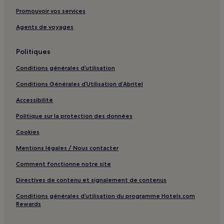
Jiaoxi : hôtels Hôtels avec parking
Promouvoir vos services
Jiaoxi : hôtels Hôtels avec centre de fitness
Agents de voyages
Jiaoxi : hôtels Hôtels avec petit-déjeuner gratuit
Jiaoxi : Maison d’hôtes
Politiques
Jiaoxi : hôtels Hôtels LGBTQIA+ friendly
Conditions générales d’utilisation
Jiaoxi : hôtels Hôtels avec sources chaudes
Conditions Générales d’Utilisation d’Abritel
Jiaoxi : hôtels Hôtels avec golf
Accessibilité
Toucheng : hôtels Hôtels avec parking
Politique sur la protection des données
Toucheng : Maison d’hôtes
Cookies
Toucheng : Chambres d’hôtes
Mentions légales / Nous contacter
Toucheng : hôtels Hôtels pas chers
Comment fonctionne notre site
Toucheng : hôtels Hôtels d’affaires
Directives de contenu et signalement de contenus
Toucheng : hôtels Hôtels de plage
Conditions générales d’utilisation du programme Hotels.com
Wujie : hôtels Hôtels avec parking
Rewards
Comté de Yilan : hôtels Hôtels avec piscine