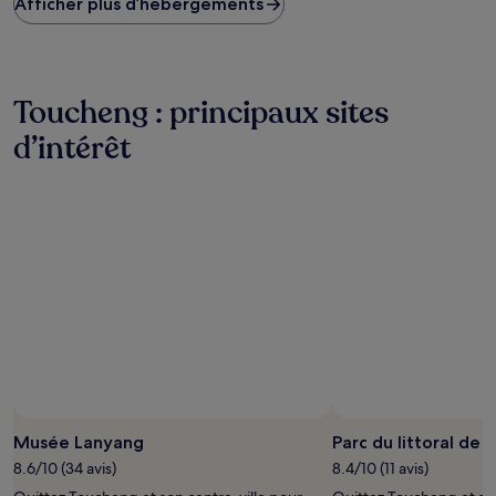
Afficher plus d’hébergements
bas
trouvé
au
cours
des
Toucheng : principaux sites
24 dernières
heures
d’intérêt
sur
la
base
d’un
séjour
d’une
nuit
pour
2 adultes.
Les
prix
et
la
disponibilité
Photo prise par Ken Wei
Photo
sont
libre
Musée Lanyang
Parc du littoral de 
susceptibles
de
de
8.6/10 (34 avis)
8.4/10 (11 avis)
droits
changer.