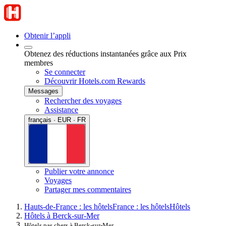
Obtenir l’appli
Obtenez des réductions instantanées grâce aux Prix
membres
Se connecter
Découvrir Hotels.com Rewards
Messages
Rechercher des voyages
Assistance
français · EUR · FR
Publier votre annonce
Voyages
Partager mes commentaires
Hauts-de-France : les hôtels
France : les hôtels
Hôtels
Hôtels à Berck-sur-Mer
Hôtels pas chers à Berck-sur-Mer