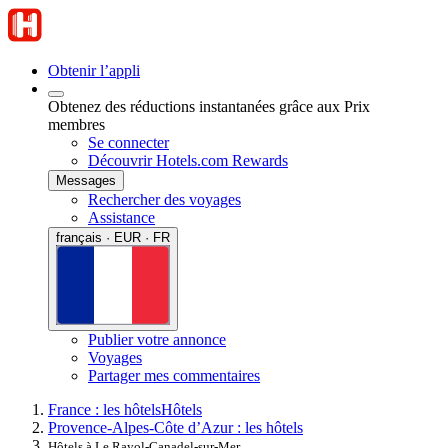
Obtenir l’appli
Obtenez des réductions instantanées grâce aux Prix
membres
Se connecter
Découvrir Hotels.com Rewards
Messages
Rechercher des voyages
Assistance
français · EUR · FR
Publier votre annonce
Voyages
Partager mes commentaires
France : les hôtels
Hôtels
Provence-Alpes-Côte d’Azur : les hôtels
Hôtels à Le Rayol-Canadel-sur-Mer